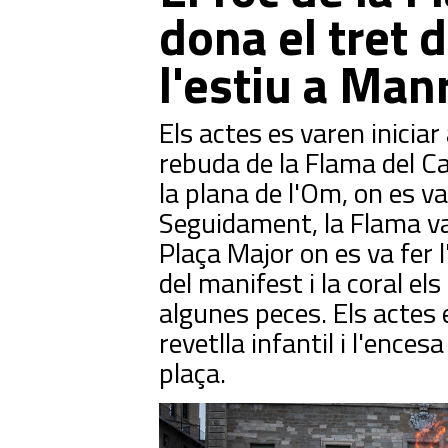
dona el tret d
l'estiu a Man
Els actes es varen inicia
rebuda de la Flama del Ca
la plana de l'Om, on es va
Seguidament, la Flama va 
Plaça Major on es va fer l
del manifest i la coral el
algunes peces. Els actes 
revetlla infantil i l'ences
plaça.