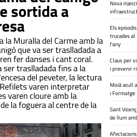
Nova injecci
e sortida a
infraestruc
resa
Els episodi
trucades al
r a la Muralla del Carme amb la
l'any
nigó que va ser traslladada a
ren fer danses i cant coral.
Claus per v
ser traslladada fins a la
i prevenir r
'encesa del peveter, la lectura
s Refilets varen interpretar
Moià acull 
es varen cloure amb la
i Formatge
a de la foguera al centre de la
Sant Vicenç
de llum am
Afectacions 