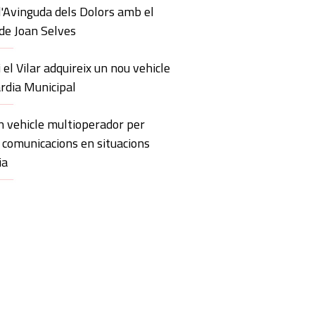
l'Avinguda dels Dolors amb el
lde Joan Selves
i el Vilar adquireix un nou vehicle
àrdia Municipal
 vehicle multioperador per
s comunicacions en situacions
ia