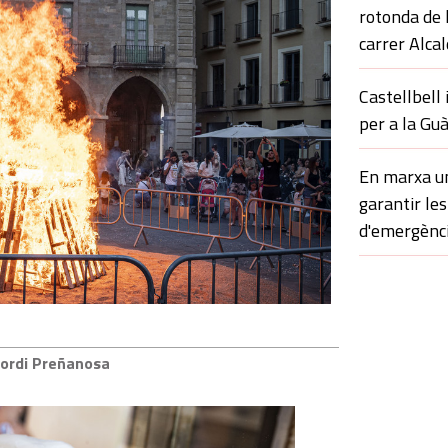
rotonda de 
carrer Alca
Castellbell 
per a la Gu
En marxa un
garantir le
d'emergènc
Jordi Preñanosa