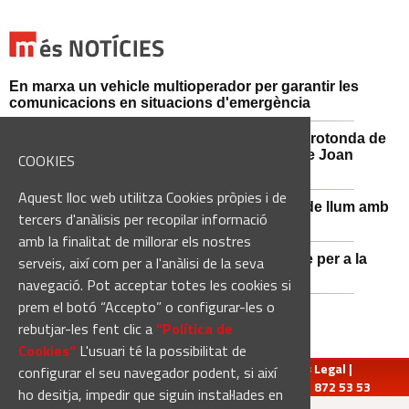
En marxa un vehicle multioperador per garantir les
comunicacions en situacions d'emergència
Afectacions al trànsit aquest divendres a la rotonda de
l'Avinguda dels Dolors amb el carrer Alcalde Joan
COOKIES
Selves
Aquest lloc web utilitza Cookies pròpies i de
Sant Vicenç de Castellet renova 570 punts de llum amb
tercers d'anàlisis per recopilar informació
tecnologia LED
amb la finalitat de millorar els nostres
Castellbell i el Vilar adquireix un nou vehicle per a la
serveis, així com per a l'anàlisi de la seva
Guàrdia Municipal
navegació. Pot acceptar totes les cookies si
prem el botó “Accepto” o configurar-les o
rebutjar-les fent clic a
“Política de
Cookies“
L'usuari té la possibilitat de
redaccio@manresadiari.cat
|
Qui som
|
Avís Legal
|
configurar el seu navegador podent, si així
Pompeu Fabra, 7-13, 08240-Manresa | Tel.: 93 872 53 53
ho desitja, impedir que siguin instal·lades en