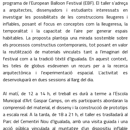
programa de l’European Balloon Festival (EBF). El taller s’adreça
a arquitectes, dissenyadors i estudiants interessats en
investigar les possibilitats de les construccions lleugeres i
inflables, posant el focus en conceptes com la lleugeresa, la
temporalitat i la capacitat de l’aire per generar espais
habitables. La proposta planteja una mirada sostenible sobre
els processos constructius contemporanis, tot posant en valor
la reutilització de materials vinculats tant a l’imaginari del
festival com a la tradició tèxtil d’Igualada. En aquest context,
les teles de globus esdevenen un recurs per a la recerca
arquitectònica i l’experimentació espacial. L’activitat es
desenvoluparà en dues sessions al llarg del dia.
Al matí, de 12 a 14 h, el treball es durà a terme a l’Escola
Municipal d’Art Gaspar Camps, on els participants abordaran la
comprensió del material, el disseny i la construcció de prototips
a escala real. A la tarda, de 18 a 21 h, el taller es traslladarà al
Parc del Cementiri Nou d’Igualada, amb una visita guiada i una
acció pública vinculada al muntatge d’un dispositiu inflable