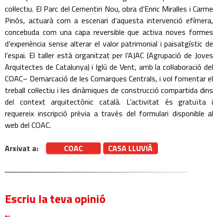
col·lectiu. El Parc del Cementiri Nou, obra d’Enric Miralles i Carme
Pinós, actuarà com a escenari d’aquesta intervenció efímera,
concebuda com una capa reversible que activa noves formes
d’experiència sense alterar el valor patrimonial i paisatgístic de
l’espai. El taller està organitzat per l’AJAC (Agrupació de Joves
Arquitectes de Catalunya) i Iglú de Vent, amb la col·laboració del
COAC– Demarcació de les Comarques Centrals, i vol fomentar el
treball col·lectiu i les dinàmiques de construcció compartida dins
del context arquitectònic català. L’activitat és gratuïta i
requereix inscripció prèvia a través del formulari disponible al
web del COAC.
Arxivat a:
COAC
CASA LLUVIÀ
Escriu la teva opinió