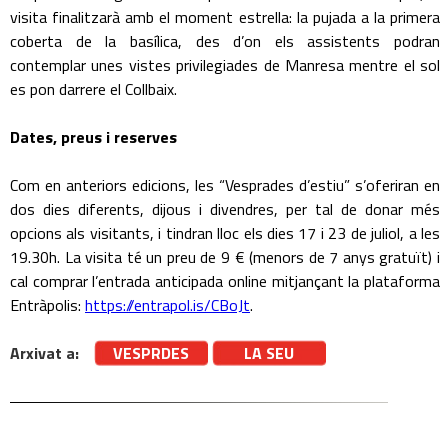
visita finalitzarà amb el moment estrella: la pujada a la primera
coberta de la basílica, des d’on els assistents podran
contemplar unes vistes privilegiades de Manresa mentre el sol
es pon darrere el Collbaix.
Dates, preus i reserves
Com en anteriors edicions, les “Vesprades d’estiu” s’oferiran en
dos dies diferents, dijous i divendres, per tal de donar més
opcions als visitants, i tindran lloc els dies 17 i 23 de juliol, a les
19.30h. La visita té un preu de 9 € (menors de 7 anys gratuït) i
cal comprar l’entrada anticipada online mitjançant la plataforma
Entràpolis:
https://entrapol.is/CBoJt
.
Arxivat a:
VESPRDES
LA SEU