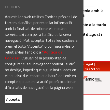
l'estiu, més enllà de l'eclipsi
COOKIES
Sant Fruitós posa en valor el patrimoni agrícola amb la
restauració i exposició de peces històriques
Aquest lloc web utilitza Cookies pròpies i de
tercers d'anàlisis per recopilar informació
Es manté la previsió de pluges fortes dissabte a la tarda
amb la finalitat de millorar els nostres
serveis, així com per a l'anàlisi de la seva
El 3x3 de bàsquet de Solsona s’avança al 29 d’agost i
estrena premis en metàl·lic
navegació. Pot acceptar totes les cookies si
prem el botó “Accepto” o configurar-les o
rebutjar-les fent clic a
“Política de
Cookies“
L'usuari té la possibilitat de
configurar el seu navegador podent, si així
redaccio@manresadiari.cat
|
Qui som
|
Avís Legal
|
Pompeu Fabra, 7-13, 08240-Manresa | Tel.: 93 872 53 53
ho desitja, impedir que siguin instal·lades en
el seu disc dur, encara que haurà de tenir en
compte que aquesta acció podrà ocasionar
Altres mitjans del grup:
dificultats de navegació de la pàgina web.
Acceptar
[Web creada per
Duma Interactiva
]