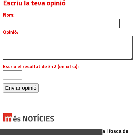
Escriu la teva opinió
Nom:
Opinió:
Escriu el resultat de 3+2 (en xifra):
Catalunya es prepara per a la nit més màgica i fosca de