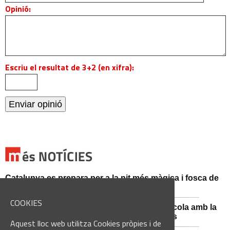
Opinió:
Escriu el resultat de 3+2 (en xifra):
Catalunya es prepara per a la nit més màgica i fosca de
l'estiu, més enllà de l'eclipsi
COOKIES
Sant Fruitós posa en valor el patrimoni agrícola amb la
restauració i exposició de peces històriques
Aquest lloc web utilitza Cookies pròpies i de