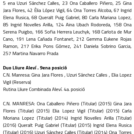
5 ena Uzuri Sánchez Calles, 23 Ona Caballero Piñero, 25 Gina
Jara Flores, 42 Èlia López Vigil, 64 Ona Torres Alcoba, 67 Ingrid
Elena Rusica, 68 Queralt Puig Gabriel, 80 Carla Mariana Lopez,
85 Ingrid Novelles Arilla, 124 Aina Ubach Rodoreda, 158 Ona
Serena Puigbo, 166 Sofia Herrera Leuchyk, 168 Carlota de Mur
Cano, 191 Lena Cañada Fontanet, 212 Gemma Eukene Rojas
Ramon, 217 Erika Pons Gómez, 241 Daniela Sobrino Garcia,
257 Martina Navarro Prada
Duo Lliure Aleví . 9ena posició
C.N. Manresa: Gina Jara Flores , Uzuri Sánchez Calles , Elia Lopez
Vigil (Reserva)
Rutina Lliure Combinada Aleví. 4a. posició
C.N. MANRESA: Ona Caballero Piñero (Titular) (2015) Gina Jara
Flores (Titular) (2015) Elia Lopez Vigil (Titular) (2015) Carla
Moriana Lopez (Titular) (2014) Ingrid Novelles Arilla (Titular)
(2016) Queralt Puig Gabriel (Titular) (2015) Ingrid Elena Rusica
(Titular) (2016) Uzuri Sánchez Calles (Titular) (2014) Ona Torres