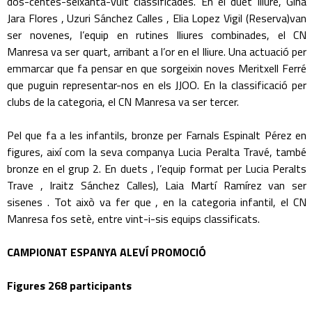
dos-centes-seixanta-vuit classificades. En el duet lliure, Gina
Jara Flores , Uzuri Sánchez Calles , Elia Lopez Vigil (Reserva)van
ser novenes, l’equip en rutines lliures combinades, el CN
Manresa va ser quart, arribant a l’or en el lliure. Una actuació per
emmarcar que fa pensar en que sorgeixin noves Meritxell Ferré
que puguin representar-nos en els JJOO. En la classificació per
clubs de la categoria, el CN Manresa va ser tercer.
Pel que fa a les infantils, bronze per Farnals Espinalt Pérez en
figures, així com la seva companya Lucia Peralta Travé, també
bronze en el grup 2. En duets , l’equip format per Lucia Peralts
Trave , Iraitz Sánchez Calles), Laia Martí Ramírez van ser
sisenes . Tot això va fer que , en la categoria infantil, el CN
Manresa fos setè, entre vint-i-sis equips classificats.
CAMPIONAT ESPANYA ALEVÍ PROMOCIÓ
Figures 268 participants