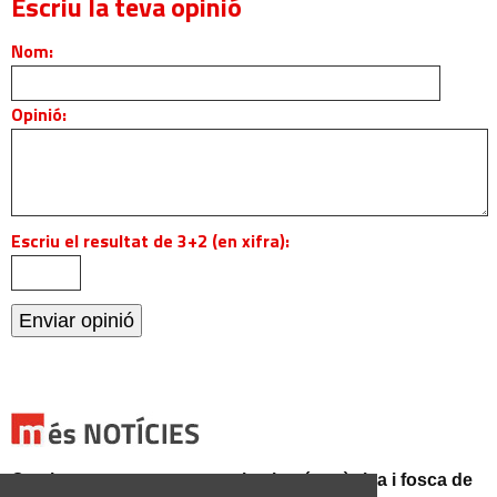
Escriu la teva opinió
Nom:
Opinió:
Escriu el resultat de 3+2 (en xifra):
Catalunya es prepara per a la nit més màgica i fosca de