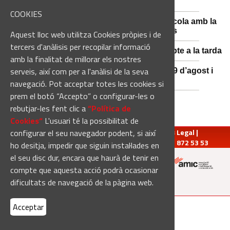
l'estiu, més enllà de l'eclipsi
COOKIES
Sant Fruitós posa en valor el patrimoni agrícola amb la
restauració i exposició de peces històriques
Aquest lloc web utilitza Cookies pròpies i de
tercers d'anàlisis per recopilar informació
Es manté la previsió de pluges fortes dissabte a la tarda
amb la finalitat de millorar els nostres
serveis, així com per a l'anàlisi de la seva
El 3x3 de bàsquet de Solsona s’avança al 29 d’agost i
estrena premis en metàl·lic
navegació. Pot acceptar totes les cookies si
prem el botó “Accepto” o configurar-les o
rebutjar-les fent clic a
“Política de
Cookies“
L'usuari té la possibilitat de
configurar el seu navegador podent, si així
redaccio@manresadiari.cat
|
Qui som
|
Avís Legal
|
Pompeu Fabra, 7-13, 08240-Manresa | Tel.: 93 872 53 53
ho desitja, impedir que siguin instal·lades en
el seu disc dur, encara que haurà de tenir en
compte que aquesta acció podrà ocasionar
Altres mitjans del grup:
dificultats de navegació de la pàgina web.
Acceptar
[Web creada per
Duma Interactiva
]