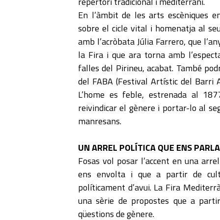
repertori tradicional i mediterrani.
En l’àmbit de les arts escèniques 
sobre el cicle vital i homenatja al se
amb l’acròbata Júlia Farrero, que l’a
la Fira i que ara torna amb l’especta
falles del Pirineu, acabat. També pod
del FABA (Festival Artístic del Barri
L’home es feble, estrenada al 187
reivindicar el gènere i portar-lo al se
manresans.
UN ARREL POLÍTICA QUE ENS PARL
Fosas vol posar l’accent en una arrel
ens envolta i que a partir de cult
políticament d’avui. La Fira Mediterr
una sèrie de propostes que a partir
qüestions de gènere.