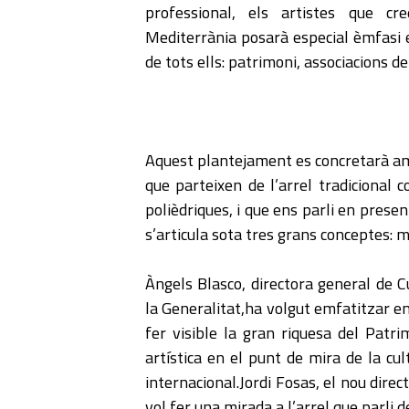
professional, els artistes que cr
Mediterrània posarà especial èmfasi en 
de tots ells: patrimoni, associacions de
Aquest plantejament es concretarà a
que parteixen de l’arrel tradicional
polièdriques, i que ens parli en prese
s’articula sota tres grans conceptes: m
Àngels Blasco, directora general de C
la Generalitat,ha volgut emfatitzar en 
fer visible la gran riquesa del Patri
artística en el punt de mira de la cul
internacional.Jordi Fosas, el nou dire
vol fer una mirada a l’arrel que parli 