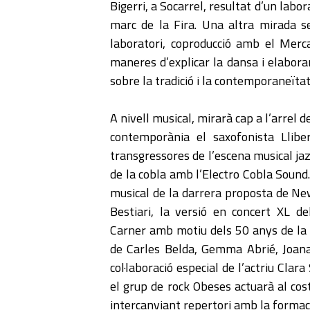
Bigerri, a Socarrel, resultat d’un labo
marc de la Fira. Una altra mirada s
laboratori, coproducció amb el Merca
maneres d’explicar la dansa i elabora
sobre la tradició i la contemporaneïtat
A nivell musical, mirarà cap a l’arrel 
contemporània el saxofonista Llibe
transgressores de l’escena musical jazz
de la cobla amb l’Electro Cobla Sound.
musical de la darrera proposta de 
Bestiari, la versió en concert XL d
Carner amb motiu dels 50 anys de la 
de Carles Belda, Gemma Abrié, Joan
col·laboració especial de l’actriu Clar
el grup de rock Obeses actuarà al cos
intercanviant repertori amb la formaci