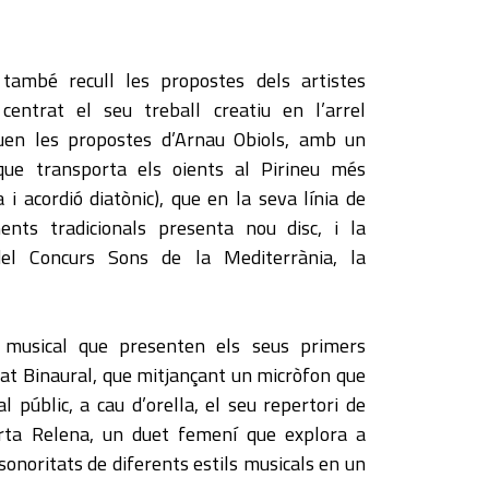
també recull les propostes dels artistes
entrat el seu treball creatiu en l’arrel
quen les propostes d’Arnau Obiols, amb un
 que transporta els oients al Pirineu més
a i acordió diatònic), que en la seva línia de
ents tradicionals presenta nou disc, i la
del Concurs Sons de la Mediterrània, la
 musical que presenten els seus primers
licat Binaural, que mitjançant un micròfon que
l públic, a cau d’orella, el seu repertori de
Tarta Relena, un duet femení que explora a
sonoritats de diferents estils musicals en un