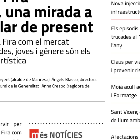
Nova injecci
, una mirada a
infraestruct
rlar de present
Els episodis
trucades al
a Fira com el mercat
l'any
ades, joves i gènere són els
rtística
Claus per vi
i prevenir ri
 Junyent (alcalde de Manresa), Àngels Blasco, directora
ural de la Generalitat i Anna Crespo (regidora de
Moià acull a
i Formatge
Sant Vicenç
de llum amb
rvir per
 Fira com
Afectacions 