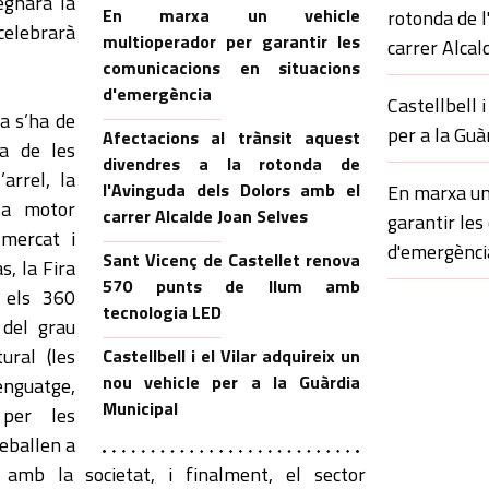
egnarà la
En marxa un vehicle
rotonda de l
celebrarà
multioperador per garantir les
carrer Alcal
comunicacions en situacions
d'emergència
Castellbell i
ia s’ha de
per a la Guà
Afectacions al trànsit aquest
ca de les
divendres a la rotonda de
’arrel, la
l'Avinguda dels Dolors amb el
En marxa un
 a motor
carrer Alcalde Joan Selves
garantir les
 mercat i
d'emergènci
Sant Vicenç de Castellet renova
s, la Fira
570 punts de llum amb
 els 360
tecnologia LED
 del grau
tural (les
Castellbell i el Vilar adquireix un
nou vehicle per a la Guàrdia
enguatge,
Municipal
 per les
reballen a
 amb la societat, i finalment, el sector