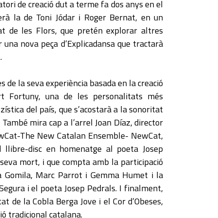
ratori de creació dut a terme fa dos anys en el
erà la de Toni Jódar i Roger Bernat, en un
t de les Flors, que pretén explorar altres
r una nova peça d’Explicadansa que tractarà
.
des de la seva experiència basada en la creació
rt Fortuny, una de les personalitats més
ística del país, que s’acostarà a la sonoritat
 També mira cap a l’arrel Joan Díaz, director
NewCat-The New Catalan Ensemble- NewCat,
el llibre-disc en homenatge al poeta Josep
seva mort, i que compta amb la participació
a Gomila, Marc Parrot i Gemma Humet i la
a Segura i el poeta Josep Pedrals. I finalment,
tat de la Cobla Berga Jove i el Cor d’Obeses,
ó tradicional catalana.