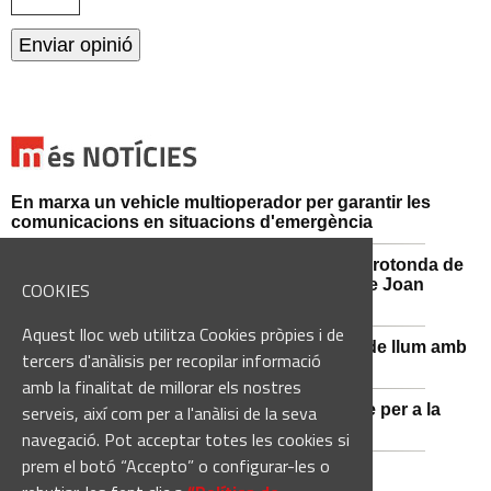
En marxa un vehicle multioperador per garantir les
comunicacions en situacions d'emergència
Afectacions al trànsit aquest divendres a la rotonda de
l'Avinguda dels Dolors amb el carrer Alcalde Joan
COOKIES
Selves
Aquest lloc web utilitza Cookies pròpies i de
Sant Vicenç de Castellet renova 570 punts de llum amb
tercers d'anàlisis per recopilar informació
tecnologia LED
amb la finalitat de millorar els nostres
Castellbell i el Vilar adquireix un nou vehicle per a la
serveis, així com per a l'anàlisi de la seva
Guàrdia Municipal
navegació. Pot acceptar totes les cookies si
prem el botó “Accepto” o configurar-les o