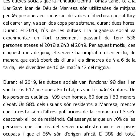
Les dutxes socials que la Fundació Germà Tomàs Canet té a la
Llar Sant Joan de Déu de Manresa són utilitzades de mitjana
per 45 persones en cadascun dels dies d’obertura que, al llarg
del darrer any, va ser dos cops per setmana, durant dues hores.
Durant el 2019, l’ús de les dutxes i la bugaderia social va
experimentar un fort creixement, passant de tenir 536
persones ateses el 2018 a 843 el 2019. Per aquest motiu, des
d’aquest mes de juny, el servei s’ha ampliat un tercer dia, de
manera que està obert els dilluns i els dimecres de 4 a 6 de la
tarda, i els divendres de 10 del matí a 12 del migdia.
Durant el 2019, les dutxes socials van funcionar 98 dies i en
van fer ús 612 persones. En total, es van fer 4.423 dutxes. De
les persones usuàries, 499 eren homes, 60 dones i 53 menors
d’edat. Un 88% dels usuaris són residents a Manresa, mentre
que la resta són d’altres poblacions de la comarca o bé se’n
desconeix el lloc de residència. Cal assenyalar que un 70% de les
persones que fan ús del servei manifesten viure en pisos
ocupats i que el 86% són d’origen africà. El 38% del total