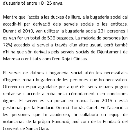
d’usuaris té entre 18 i 25 anys.
Mentre que l’accés a les dutxes és lliure, a la bugaderia social cal
accedir-hi per derivació dels serveis socials o les entitats.
Durant el 2019, van utilitzar la bugaderia social 231 persones i
es van fer un total de 538 bugades. La majoria de persones (un
72%) accedeix al servei a través d’un altre usuari, però també
n’hi ha que són derivats pels serveis socials de l’Ajuntament de
Manresa o entitats com Creu Roja i Càritas.
El servei de dutxes i bugaderia social atén les necessitats
d’higiene, roba i bugaderia de les persones que ho necessiten.
Ofereix un espai agradable per a què els seus usuaris puguin
rentar-se i accedir a roba neta còmodament i en condicions
dignes. El servei es va posar en marxa l’any 2015 i està
gestionat per la Fundació Germà Tomàs Canet. En l’atenció a
les persones que hi acudeixen, hi col·labora un equip de
voluntariat de la pròpia Fundació, així com de la Fundació del
Convent de Santa Clara.