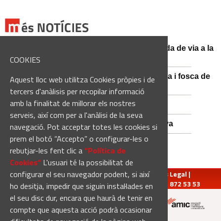
El conductor d'un turisme mor en una sortida de via a la
BV-3008 a Fonollosa
COOKIES
Catalunya es prepara per a la nit més màgica i fosca de
Aquest lloc web utilitza Cookies pròpies i de
l'estiu, més enllà de l'eclipsi
tercers d'anàlisis per recopilar informació
amb la finalitat de millorar els nostres
Empats sense gols a Santa Coloma
serveis, així com per a l'anàlisi de la seva
Nou Atles de Varietats de Vinya de Catalunya
navegació. Pot acceptar totes les cookies si
prem el botó “Accepto” o configurar-les o
rebutjar-les fent clic a
“Política de
Cookies“
L'usuari té la possibilitat de
configurar el seu navegador podent, si així
redaccio@manresadiari.cat
|
Qui som
|
Avís Legal
|
Pompeu Fabra, 7-13, 08240-Manresa | Tel.: 93 872 53 53
ho desitja, impedir que siguin instal·lades en
el seu disc dur, encara que haurà de tenir en
compte que aquesta acció podrà ocasionar
Altres mitjans del grup: