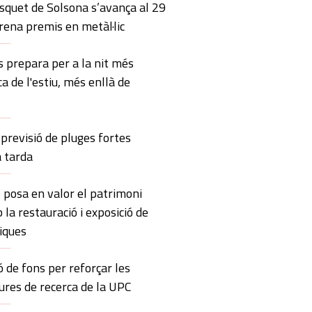
squet de Solsona s’avança al 29
trena premis en metàl·lic
 prepara per a la nit més
ca de l'estiu, més enllà de
previsió de pluges fortes
a tarda
 posa en valor el patrimoni
 la restauració i exposició de
iques
ó de fons per reforçar les
ures de recerca de la UPC