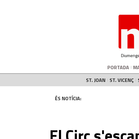
Diumenge
PORTADA
M
ST. JOAN
ST. VICENÇ
ÉS NOTÍCIA:
El Circ s'esc