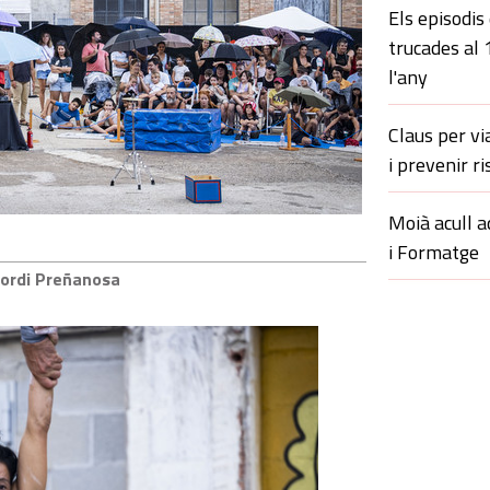
Els episodis
trucades al
l'any
Claus per vi
i prevenir ri
Moià acull a
i Formatge
Jordi Preñanosa