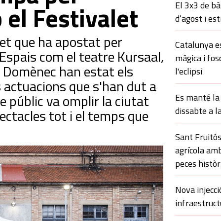
El 3x3 de bà
el Festivalet
d’agost i es
let que ha apostat per
Catalunya es
 Espais com el teatre Kursaal,
màgica i fos
t Domènec han estat els
l'eclipsi
s actuacions que s'han dut a
 públic va omplir la ciutat
Es manté la 
dissabte a l
ectacles tot i el temps que
Sant Fruitós
agrícola amb
peces històr
Nova injecci
infraestruct