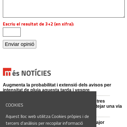
Escriu el resultat de 3+2 (en xifra):
Augmenta la probabilitat i extensió dels avisos per
intensitat de pluja aquesta tarda i vespre
Mossos d'Esquadra i Guàrdia Civil detenen tres
COOKIES
persones i n'investiguen una altra per sabotejar una via
fèrria al Bages
Aquest lloc web utilitza Cookies pròpies i de
tercers d'anàlisis per recopilar informació
Viladordis es prepara per una nova Festa Major