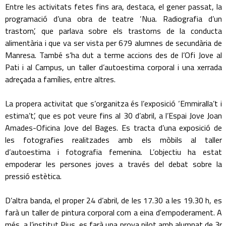
Entre les activitats fetes fins ara, destaca, el gener passat, la
programació d’una obra de teatre ‘Nua. Radiografia d’un
trastorn’, que parlava sobre els trastorns de la conducta
alimentària i que va ser vista per 679 alumnes de secundària de
Manresa. També s’ha dut a terme accions des de l’Ofi Jove al
Pati i al Campus, un taller d’autoestima corporal i una xerrada
adreçada a famílies, entre altres.
La propera activitat que s’organitza és l’exposició ‘Emmiralla’t i
estima’t’, que es pot veure fins al 30 d’abril, a l’Espai Jove Joan
Amades-Oficina Jove del Bages. Es tracta d’una exposició de
les fotografies realitzades amb els mòbils al taller
d’autoestima i fotografia femenina. L’objectiu ha estat
empoderar les persones joves a través del debat sobre la
pressió estètica.
D’altra banda, el proper 24 d’abril, de les 17.30 a les 19.30 h, es
farà un taller de pintura corporal com a eina d'empoderament. A
més, a l’institut Pius, es farà una prova pilot amb alumnat de 3r