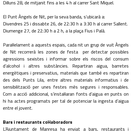
Dilluns 28, de mitjanit fins a les 4 h al carrer Sant Miquel.
El Punt Àngels de Nit, per la seva banda, s’ubicarà a:
Divendres 25 i dissabte 26, de 22:30 h a 3:30 h al carrer Sallent.
Diumenge 27, de 22:30 h a 2 h, a la plaça Fius i Palà.
Paral·lelament a aquests espais, cada nit un grup de vuit Àngels
de Nit recorrerà les zones de festa per detectar possibles
agressions sexistes i informar sobre els riscos del consum
d’alcohol i altres substàncies. Repartiran aigua, barretes
energètiques i preservatius, materials que també es repartiran
des dels Punts Lila, entre altres materials informatius i de
sensibilització per unes festes més segures i responsables.
Com a acció addicional, s’instal·laran fonts d’aigua en punts on
hi ha actes programats per tal de potenciar la ingesta d’aigua
entre el jovent.
Bars i restaurants col·laboradors
L’Ajuntament de Manresa ha enviat a bars, restaurants i