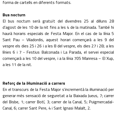
forma de cartells en diferents formats.
Bus nocturn
El bus nocturn serà gratuït del divendres 25 al dilluns 28
d’agost de les 10 de la nit fins a les 4 de la matinada. També hi
haurà horaris especials de Festa Major. En el cas de la línia 5
Sant Pau – Viladordis, aquest horari començarà a les 9 del
vespre els dies 25 i 26 i a les 8 del vespre, els dies 27 i 28; a les
línies 6 i 7 - Festius Balconada i La Parada, el servei especial
començarà a les 10 del vespre, i a la línia 705 Manresa – El Xup,
a les 11 de la nit.
Reforç de la il·luminació a carrers
En el transcurs de la Festa Major s’incrementà la il·luminació per
generar més sensació de seguretat a la Baixada Jueus, 7; carrer
del Bisbe, 1; carrer Botí, 3; carrer de la Canal, 5; Puigmercadal-
Canal, 6; carrer Sant Pere, 4 i Sant Ignasi Malalt, 2.