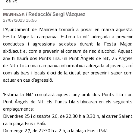
de Nit.
MANRESA
/ Redacció/ Sergi Vázquez
27/07/2023 15:56
L’Ajuntament de Manresa tornarà a posar en marxa aquesta
Festa Major la campanya 'Estima la nit' adreçada a prevenir
conductes i agressions sexistes durant la Festa Major,
aix&iacut e; com a prevenir el consum de risc d’alcohol. Aquest
any hi haurà dos Punts Lila, un Punt Àngels de Nit, 25 Àngels
de Nit i tota una campanya informativa adreçada al jovent, així
com als bars i locals d’oci de la ciutat per prevenir i saber com
actuar en cas d’agressió.
'Estima la Nit' comptarà aquest any amb dos Punts Lila i un
Punt Àngels de Nit. Els Punts Lila s’ubicaran en els següents
emplaçaments:
Divendres 25 i dissabte 26, de 22:30 h a 3:30 h, al carrer Sallent
i a la plaça Fius i Palà.
Diumenge 27, de 22:30 h a 2 h, a la plaça Fius i Palà.