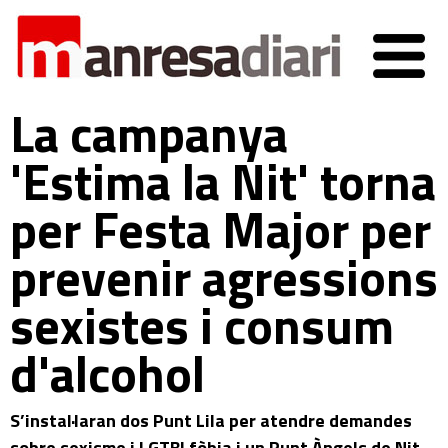
La campanya
'Estima la Nit' torna
per Festa Major per
prevenir agressions
sexistes i consum
d'alcohol
S’instal·laran dos Punt Lila per atendre demandes
sobre sexisme i LGTBI fòbia i un Punt Àngels de Nit