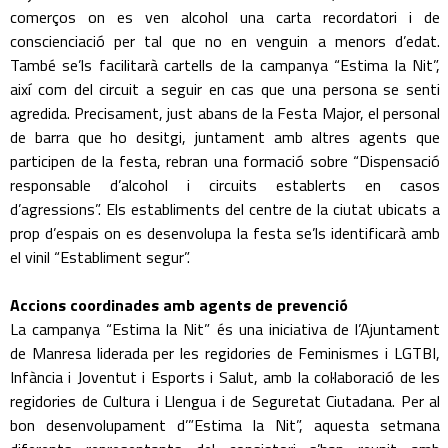
comerços on es ven alcohol una carta recordatori i de
conscienciació per tal que no en venguin a menors d’edat.
També se’ls facilitarà cartells de la campanya “Estima la Nit”,
així com del circuit a seguir en cas que una persona se senti
agredida. Precisament, just abans de la Festa Major, el personal
de barra que ho desitgi, juntament amb altres agents que
participen de la festa, rebran una formació sobre “Dispensació
responsable d’alcohol i circuits establerts en casos
d’agressions”. Els establiments del centre de la ciutat ubicats a
prop d’espais on es desenvolupa la festa se’ls identificarà amb
el vinil “Establiment segur”.
Accions coordinades amb agents de prevenció
La campanya “Estima la Nit” és una iniciativa de l’Ajuntament
de Manresa liderada per les regidories de Feminismes i LGTBI,
Infància i Joventut i Esports i Salut, amb la col·laboració de les
regidories de Cultura i Llengua i de Seguretat Ciutadana. Per al
bon desenvolupament d’”Estima la Nit”, aquesta setmana