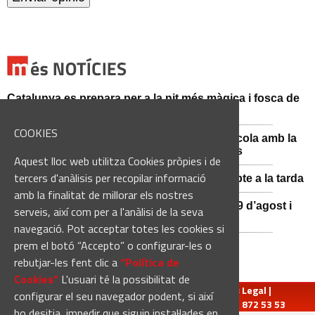
Catalunya es prepara per a la nit més màgica i fosca de
l'estiu, més enllà de l'eclipsi
COOKIES
Sant Fruitós posa en valor el patrimoni agrícola amb la
restauració i exposició de peces històriques
Aquest lloc web utilitza Cookies pròpies i de
tercers d'anàlisis per recopilar informació
Es manté la previsió de pluges fortes dissabte a la tarda
amb la finalitat de millorar els nostres
El 3x3 de bàsquet de Solsona s’avança al 29 d’agost i
serveis, així com per a l'anàlisi de la seva
estrena premis en metàl·lic
navegació. Pot acceptar totes les cookies si
prem el botó “Accepto” o configurar-les o
rebutjar-les fent clic a
“Política de
Cookies“
L'usuari té la possibilitat de
redaccio@manresadiari.cat
|
Qui som
|
Avís Legal
|
configurar el seu navegador podent, si així
Pompeu Fabra, 7-13, 08240-Manresa | Tel.: 93 872 53 53
ho desitja, impedir que siguin instal·lades en