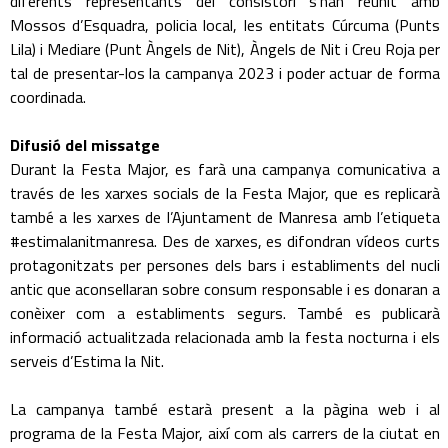
diferents representants del consistori s’han reunit amb
Mossos d’Esquadra, policia local, les entitats Cúrcuma (Punts
Lila) i Mediare (Punt Àngels de Nit), Àngels de Nit i Creu Roja per
tal de presentar-los la campanya 2023 i poder actuar de forma
coordinada.
Difusió del missatge
Durant la Festa Major, es farà una campanya comunicativa a
través de les xarxes socials de la Festa Major, que es replicarà
també a les xarxes de l’Ajuntament de Manresa amb l’etiqueta
#estimalanitmanresa. Des de xarxes, es difondran vídeos curts
protagonitzats per persones dels bars i establiments del nucli
antic que aconsellaran sobre consum responsable i es donaran a
conèixer com a establiments segurs. També es publicarà
informació actualitzada relacionada amb la festa nocturna i els
serveis d’Estima la Nit.
La campanya també estarà present a la pàgina web i al
programa de la Festa Major, així com als carrers de la ciutat en