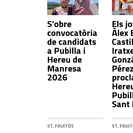
S’obre
Els j
convocatòria
Àlex 
de candidats
Castil
a Pubilla i
Iratx
Hereu de
Gonz
Manresa
Pérez
2026
proc
Hereu
Pubil
Sant 
ST. FRUITÓS
ST. FRUI