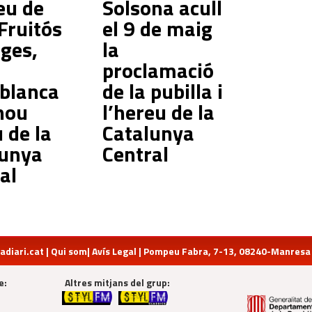
eu de
Solsona acull
Fruitós
el 9 de maig
ges,
la
proclamació
blanca
de la pubilla i
nou
l’hereu de la
 de la
Catalunya
lunya
Central
al
diari.cat
|
Qui som
|
Avís Legal
| Pompeu Fabra, 7-13, 08240-Manresa | 
e:
Altres mitjans del grup: