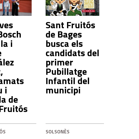
oves
Sant Fruitós
Bosch
de Bages
la i
busca els
e
candidats del
ález
primer
,
Pubillatge
lamats
Infantil del
 i
municipi
la de
Fruitós
TÓS
SOLSONÈS