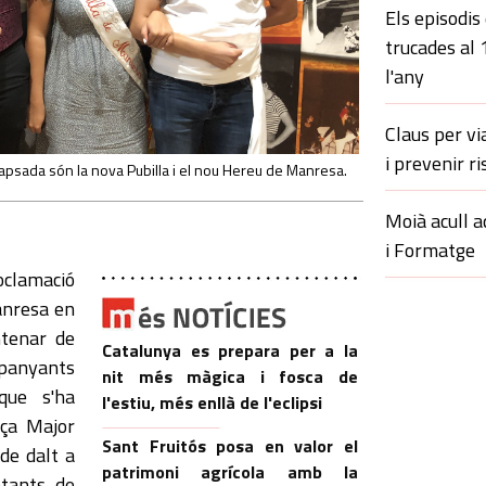
Els episodis
trucades al
l'any
Claus per vi
i prevenir ri
psada són la nova Pubilla i el nou Hereu de Manresa.
Moià acull a
i Formatge
roclamació
anresa en
ntenar de
Catalunya es prepara per a la
mpanyants
nit més màgica i fosca de
que s'ha
l'estiu, més enllà de l'eclipsi
aça Major
Sant Fruitós posa en valor el
de dalt a
patrimoni agrícola amb la
ntants de