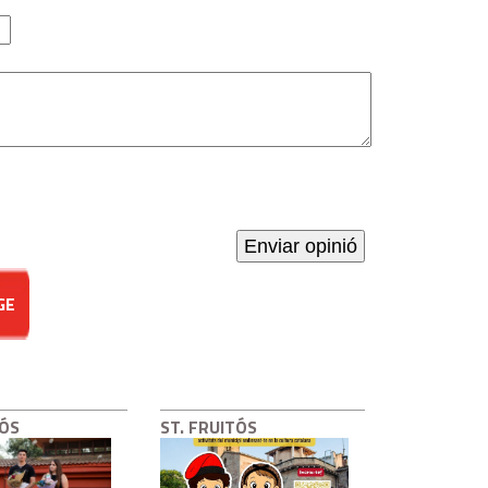
GE
TÓS
ST. FRUITÓS