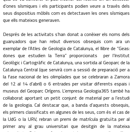
d’ones sísmiques i els participants podien veure a través dels
seus dispositius mòbils com es detectaven les ones sísmiques
que ells mateixos generaven.
Després de les activitats s’han donat a conèixer els noms dels
guanyadors que han rebut diversos obsequis com ara un
exemplar de l’Atles de Geologia de Catalunya, el llibre de “Geas:
dones que estudien la Terra” proporcionats per l’Institut
Geològic i Cartogràfic de Catalunya, una sortida al Geoparc de la
Catalunya Central (que servirà com a sessió de preparació per a
la fase nacional de les olimpíades que se celebraran a Zamora
del 12 al 14 d’abril) o 6 entrades per visitar diferents espais i
museus del Geoparc Orígens. L’empresa Geologia365 també ha
col·laborat aportant un petit conjunt de material per a l’estudi
de la geologia. Cal destacar que, a banda d’aquests obsequis,
els primers classificats en algunes de les seus, com és el cas de
la UdG o la URV, rebran un premi de matrícula gratuïta per al
primer any al grau universitari que desitgin de la mateixa