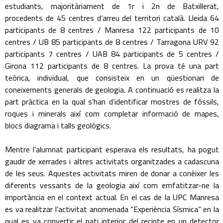
estudiants, majoritàriament de 1r i 2n de Batxillerat,
procedents de 45 centres d’arreu del territori català. Lleida 64
participants de 8 centres / Manresa 122 participants de 10
centres / UB 85 participants de 8 centres / Tarragona URV 92
participants 7 centres / UAB 84 participants de 5 centres /
Girona 112 participants de 8 centres. La prova té una part
teòrica, individual, que consisteix en un qüestionari de
coneixements generals de geologia. A continuació es realitza la
part pràctica en la qual s’han d’identificar mostres de fòssils,
roques i minerals així com completar informació de mapes,
blocs diagrama i talls geològics.
Mentre l’alumnat participant esperava els resultats, ha pogut
gaudir de xerrades i altres activitats organitzades a cadascuna
de les seus. Aquestes activitats miren de donar a conèixer les
diferents vessants de la geologia així com emfatitzar-ne la
importància en el context actual. En el cas de la UPC Manresa
es va realitzar l’activitat anomenada “Experiència Sísmica” en la
qual es va convertir el pati interior del recinte en un detector