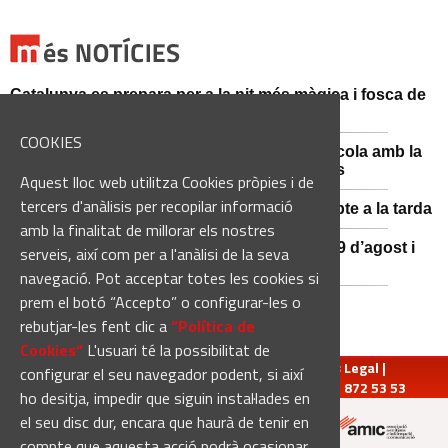
Catalunya es prepara per a la nit més màgica i fosca de
l'estiu, més enllà de l'eclipsi
COOKIES
Sant Fruitós posa en valor el patrimoni agrícola amb la
restauració i exposició de peces històriques
Aquest lloc web utilitza Cookies pròpies i de
tercers d'anàlisis per recopilar informació
Es manté la previsió de pluges fortes dissabte a la tarda
amb la finalitat de millorar els nostres
El 3x3 de bàsquet de Solsona s’avança al 29 d’agost i
serveis, així com per a l'anàlisi de la seva
estrena premis en metàl·lic
navegació. Pot acceptar totes les cookies si
prem el botó “Accepto” o configurar-les o
rebutjar-les fent clic a
“Política de
Cookies“
L'usuari té la possibilitat de
redaccio@manresadiari.cat
|
Qui som
|
Avís Legal
|
configurar el seu navegador podent, si així
Pompeu Fabra, 7-13, 08240-Manresa | Tel.: 93 872 53 53
ho desitja, impedir que siguin instal·lades en
el seu disc dur, encara que haurà de tenir en
compte que aquesta acció podrà ocasionar