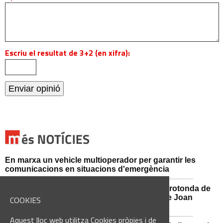
Escriu el resultat de 3+2 (en xifra):
En marxa un vehicle multioperador per garantir les
comunicacions en situacions d'emergència
Afectacions al trànsit aquest divendres a la rotonda de
l'Avinguda dels Dolors amb el carrer Alcalde Joan
COOKIES
Selves
Aquest lloc web utilitza Cookies pròpies i de