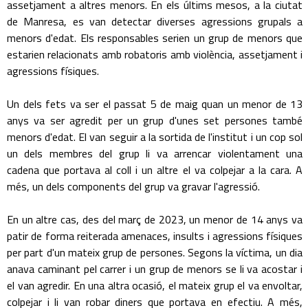
assetjament a altres menors. En els últims mesos, a la ciutat
de Manresa, es van detectar diverses agressions grupals a
menors d'edat. Els responsables serien un grup de menors que
estarien relacionats amb robatoris amb violència, assetjament i
agressions físiques.
Un dels fets va ser el passat 5 de maig quan un menor de 13
anys va ser agredit per un grup d'unes set persones també
menors d'edat. El van seguir a la sortida de l'institut i un cop sol
un dels membres del grup li va arrencar violentament una
cadena que portava al coll i un altre el va colpejar a la cara. A
més, un dels components del grup va gravar l'agressió.
En un altre cas, des del març de 2023, un menor de 14 anys va
patir de forma reiterada amenaces, insults i agressions físiques
per part d'un mateix grup de persones. Segons la víctima, un dia
anava caminant pel carrer i un grup de menors se li va acostar i
el van agredir. En una altra ocasió, el mateix grup el va envoltar,
colpejar i li van robar diners que portava en efectiu. A més,