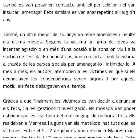
també es van posar en contacte amb ell per telèfon i el van
insultar i amenaçar. Fets similars es van anar repetint al llarg d'1
any.
També, un altre menor de 14 anys va rebre amenaces i insults
els últims mesos. Segons la víctima un grup de joves va
intentar agredir-lo en més d'una ocasió a la zona on viu i a la
sortida de l'escola. En aquest cas, van contactar amb la víctima
a través de les xarxes socials per amenaçar-lo i intimidar-lo. A
més a més, els autors, atemorien a les víctimes en què si els
denunciaven les conseqüències serien pitjors. I per aquest
motiu, els fets s'allargaven en el temps.
Gràcies a que finalment les víctimes es van decidir a denunciar
els fets, i a les gestions d'investigació, els mossos van poder
esbrinar que es tractava del mateix grup de menors. Tots ells
resideixen a Manresa i alguns van als mateixos instituts que les
víctimes. Entre el 5 i 7 de juny es van detenir a Manresa cinc
menors d'entre 14 i 17 anys com a presumptes dels fets. Tots