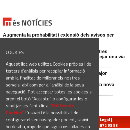
Augmenta la probabilitat i extensió dels avisos per
intensitat de pluja aquesta tarda i vespre
COOKIES
Mossos d'Esquadra i Guàrdia Civil detenen tres
persones i n'investiguen una altra per sabotejar una via
fèrria al Bages
Aquest lloc web utilitza Cookies pròpies i de
tercers d'anàlisis per recopilar informació
Viladordis es prepara per una nova Festa Major
amb la finalitat de millorar els nostres
serveis, així com per a l'anàlisi de la seva
Sant Vicenç de Castellet inicia les obres de la nova
comissaria de la Policia Local
navegació. Pot acceptar totes les cookies si
prem el botó “Accepto” o configurar-les o
rebutjar-les fent clic a
“Política de
Cookies“
L'usuari té la possibilitat de
configurar el seu navegador podent, si així
redaccio@manresadiari.cat
|
Qui som
|
Avís Legal
|
Pompeu Fabra, 7-13, 08240-Manresa | Tel.: 93 872 53 53
ho desitja, impedir que siguin instal·lades en