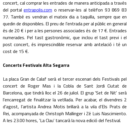
concert, cal comprar les entrades de manera anticipada a través
del portal
entrapolis.com
o reservar-les al telèfon 93 869 83
77. També es vendran el mateix dia a taquilla, sempre que en
quedin de disponibles. El preu de l'entrada per al públic en general
és de 20 € i per a les persones associades és de 17 €. Entrades
numerades. Pel tast gastronòmic, que inclou el tast previ i el
post concert, és imprescindible reservar amb antelació i té un
cost de 15 €.
Concerts Festivals Alta Segarra
La placa Gran de Calaf serà el tercer escenari dels Festivals pel
concert de Roger Mas i la Cobla de Sant Jordi Ciutat de
Barcelona, que tindrà lloc el 26 de juliol. El grup 'Set de Nit' serà
l'encarregat de finalitzar la vetllada. Per acabar, el divendres 2
d'agost, l'artista Andrea Motis brillarà a la vila d'Els Prats de
Rei, acompanyada de Christoph Mallinger i Zé Luis Nascimiento.
A les 23.00 hores, 'La Clau' tancarà la nova edició del festival.