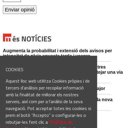
Augmenta la probabilitat i extensió dels avisos per
intensitat de pluja aquesta tarda i vespre
Mossos d'Esquadra i Guàrdia Civil detenen tres
COOKIES
persones i n'investiguen una altra per sabotejar una via
fèrria al Bages
Aquest lloc web utilitza Cookies pròpies i de
tercers d'anàlisis per recopilar informació
Viladordis es prepara per una nova Festa Major
amb la finalitat de millorar els nostres
Sant Vicenç de Castellet inicia les obres de la nova
serveis, així com per a l'anàlisi de la seva
comissaria de la Policia Local
navegació. Pot acceptar totes les cookies si
prem el botó “Accepto” o configurar-les o
rebutjar-les fent clic a
“Política de