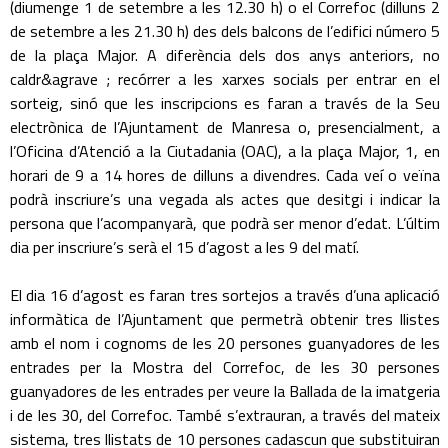
(diumenge 1 de setembre a les 12.30 h) o el Correfoc (dilluns 2
de setembre a les 21.30 h) des dels balcons de l’edifici número 5
de la plaça Major. A diferència dels dos anys anteriors, no
caldr&agrave ; recórrer a les xarxes socials per entrar en el
sorteig, sinó que les inscripcions es faran a través de la Seu
electrònica de l’Ajuntament de Manresa o, presencialment, a
l’Oficina d’Atenció a la Ciutadania (OAC), a la plaça Major, 1, en
horari de 9 a 14 hores de dilluns a divendres. Cada veí o veïna
podrà inscriure’s una vegada als actes que desitgi i indicar la
persona que l’acompanyarà, que podrà ser menor d’edat. L’últim
dia per inscriure’s serà el 15 d’agost a les 9 del matí.
El dia 16 d’agost es faran tres sortejos a través d’una aplicació
informàtica de l’Ajuntament que permetrà obtenir tres llistes
amb el nom i cognoms de les 20 persones guanyadores de les
entrades per la Mostra del Correfoc, de les 30 persones
guanyadores de les entrades per veure la Ballada de la imatgeria
i de les 30, del Correfoc. També s’extrauran, a través del mateix
sistema, tres llistats de 10 persones cadascun que substituiran