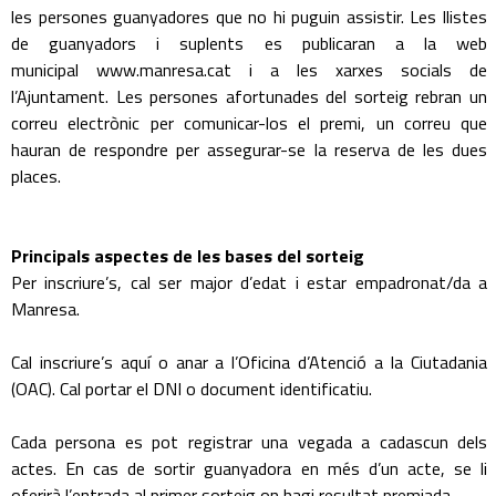
les persones guanyadores que no hi puguin assistir. Les llistes
de guanyadors i suplents es publicaran a la web
municipal www.manresa.cat i a les xarxes socials de
l’Ajuntament. Les persones afortunades del sorteig rebran un
correu electrònic per comunicar-los el premi, un correu que
hauran de respondre per assegurar-se la reserva de les dues
places.
Principals aspectes de les bases del sorteig
Per inscriure’s, cal ser major d’edat i estar empadronat/da a
Manresa.
Cal inscriure’s aquí o anar a l’Oficina d’Atenció a la Ciutadania
(OAC). Cal portar el DNI o document identificatiu.
Cada persona es pot registrar una vegada a cadascun dels
actes. En cas de sortir guanyadora en més d’un acte, se li
oferirà l’entrada al primer sorteig on hagi resultat premiada.