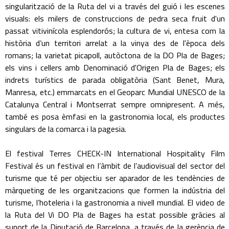
singularització de la Ruta del vi a través del guió i les escenes
visuals: els milers de construccions de pedra seca fruit d'un
passat vitivinícola esplendorós; la cultura de vi, entesa com la
història d’un territori arrelat a la vinya des de l'època dels
romans; la varietat picapoll, autòctona de la DO Pla de Bages;
els vins i cellers amb Denominació d'Origen Pla de Bages; els
indrets turístics de parada obligatòria (Sant Benet, Mura,
Manresa, etc.) emmarcats en el Geoparc Mundial UNESCO de la
Catalunya Central i Montserrat sempre omnipresent. A més,
també es posa èmfasi en la gastronomia local, els productes
singulars de la comarca i la pagesia.
El festival Terres CHECK-IN International Hospitality Film
Festival és un festival en l’àmbit de l’audiovisual del sector del
turisme que té per objectiu ser aparador de les tendències de
màrqueting de les organitzacions que formen la indústria del
turisme, l’hoteleria i la gastronomia a nivell mundial. El video de
la Ruta del Vi DO Pla de Bages ha estat possible gràcies al
suport de la Diputació de Barcelona, a través de la gerència de