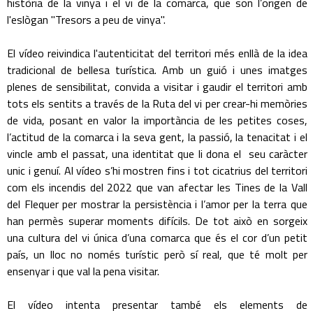
història de la vinya i el vi de la comarca, que son l’origen de
l'eslògan "Tresors a peu de vinya".
El vídeo reivindica l'autenticitat del territori més enllà de la idea
tradicional de bellesa turística. Amb un guió i unes imatges
plenes de sensibilitat, convida a visitar i gaudir el territori amb
tots els sentits a través de la Ruta del vi per crear-hi memòries
de vida, posant en valor la importància de les petites coses,
l’actitud de la comarca i la seva gent, la passió, la tenacitat i el
vincle amb el passat, una identitat que li dona el seu caràcter
unic i genuí. Al vídeo s’hi mostren fins i tot cicatrius del territori
com els incendis del 2022 que van afectar les Tines de la Vall
del Flequer per mostrar la persistència i l’amor per la terra que
han permès superar moments difícils. De tot això en sorgeix
una cultura del vi única d’una comarca que és el cor d’un petit
país, un lloc no només turístic però sí real, que té molt per
ensenyar i que val la pena visitar.
El vídeo intenta presentar també els elements de