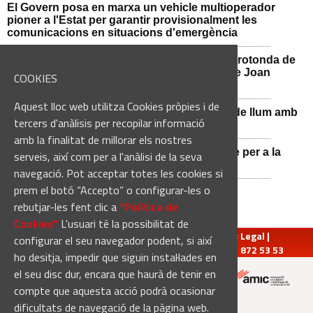
El Govern posa en marxa un vehicle multioperador
pioner a l'Estat per garantir provisionalment les
comunicacions en situacions d'emergència
Afectacions al trànsit aquest divendres a la rotonda de
l'Avinguda dels Dolors amb el carrer Alcalde Joan
COOKIES
Selves
Aquest lloc web utilitza Cookies pròpies i de
Sant Vicenç de Castellet renova 570 punts de llum amb
tercers d'anàlisis per recopilar informació
tecnologia LED
amb la finalitat de millorar els nostres
Castellbell i el Vilar adquireix un nou vehicle per a la
serveis, així com per a l'anàlisi de la seva
Guàrdia Municipal
navegació. Pot acceptar totes les cookies si
prem el botó “Accepto” o configurar-les o
rebutjar-les fent clic a
“Política de
Cookies“
L'usuari té la possibilitat de
redaccio@manresadiari.cat
|
Qui som
|
Avís Legal
|
configurar el seu navegador podent, si així
Pompeu Fabra, 7-13, 08240-Manresa | Tel.: 93 872 53 53
ho desitja, impedir que siguin instal·lades en
el seu disc dur, encara que haurà de tenir en
compte que aquesta acció podrà ocasionar
Altres mitjans del grup:
dificultats de navegació de la pàgina web.