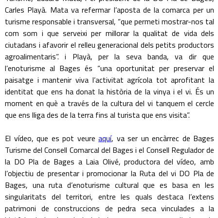
Carles Playà. Mata va refermar l’aposta de la comarca per un
turisme responsable i transversal, “que permeti mostrar-nos tal
com som i que serveixi per millorar la qualitat de vida dels
ciutadans i afavorir el relleu generacional dels petits productors
agroalimentaris”. i Playà, per la seva banda, va dir que
l’enoturisme al Bages és “una oportunitat per preservar el
paisatge i mantenir viva l’activitat agrícola tot aprofitant la
identitat que ens ha donat la història de la vinya i el vi. És un
moment en què a través de la cultura del vi tanquem el cercle
que ens lliga des de la terra fins al turista que ens visita”.
El vídeo, que es pot veure
aquí
, va ser un encàrrec de Bages
Turisme del Consell Comarcal del Bages i el Consell Regulador de
la DO Pla de Bages a Laia Olivé, productora del vídeo, amb
l’objectiu de presentar i promocionar la Ruta del vi DO Pla de
Bages, una ruta d’enoturisme cultural que es basa en les
singularitats del territori, entre les quals destaca l’extens
patrimoni de construccions de pedra seca vinculades a la