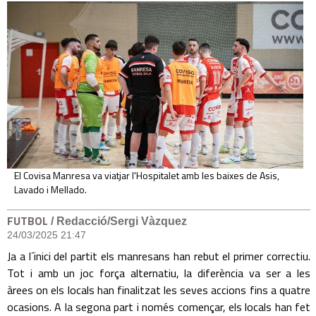
El Covisa Manresa va viatjar l'Hospitalet amb les baixes de Asis,
Lavado i Mellado.
FUTBOL
/ Redacció/Sergi Vàzquez
24/03/2025 21:47
Ja a l´inici del partit els manresans han rebut el primer correctiu.
Tot i amb un joc força alternatiu, la diferència va ser a les
àrees on els locals han finalitzat les seves accions fins a quatre
ocasions. A la segona part i només començar, els locals han fet