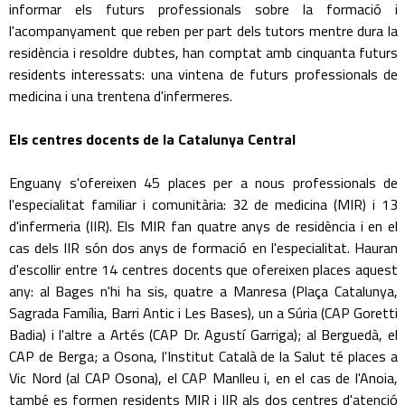
informar els futurs professionals sobre la formació i
l'acompanyament que reben per part dels tutors mentre dura la
residència i resoldre dubtes, han comptat amb cinquanta futurs
residents interessats: una vintena de futurs professionals de
medicina i una trentena d'infermeres.
Els centres docents de la Catalunya Central
Enguany s'ofereixen 45 places per a nous professionals de
l'especialitat familiar i comunitària: 32 de medicina (MIR) i 13
d'infermeria (IIR). Els MIR fan quatre anys de residència i en el
cas dels IIR són dos anys de formació en l'especialitat. Hauran
d'escollir entre 14 centres docents que ofereixen places aquest
any: al Bages n'hi ha sis, quatre a Manresa (Plaça Catalunya,
Sagrada Família, Barri Antic i Les Bases), un a Súria (CAP Goretti
Badia) i l'altre a Artés (CAP Dr. Agustí Garriga); al Berguedà, el
CAP de Berga; a Osona, l'Institut Català de la Salut té places a
Vic Nord (al CAP Osona), el CAP Manlleu i, en el cas de l'Anoia,
també es formen residents MIR i IIR als dos centres d'atenció