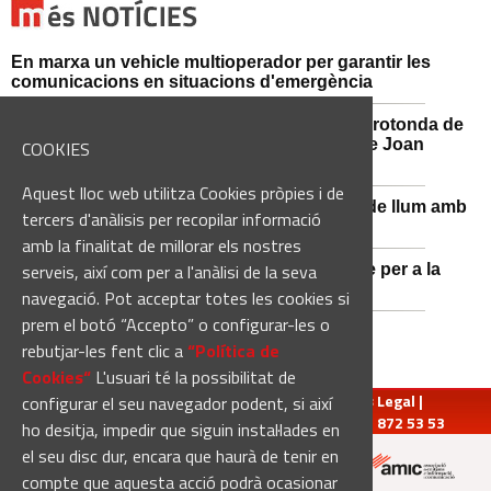
En marxa un vehicle multioperador per garantir les
comunicacions en situacions d'emergència
Afectacions al trànsit aquest divendres a la rotonda de
l'Avinguda dels Dolors amb el carrer Alcalde Joan
COOKIES
Selves
Aquest lloc web utilitza Cookies pròpies i de
Sant Vicenç de Castellet renova 570 punts de llum amb
tercers d'anàlisis per recopilar informació
tecnologia LED
amb la finalitat de millorar els nostres
serveis, així com per a l'anàlisi de la seva
Castellbell i el Vilar adquireix un nou vehicle per a la
Guàrdia Municipal
navegació. Pot acceptar totes les cookies si
prem el botó “Accepto” o configurar-les o
rebutjar-les fent clic a
“Política de
Cookies“
L'usuari té la possibilitat de
redaccio@manresadiari.cat
|
Qui som
|
Avís Legal
|
configurar el seu navegador podent, si així
Pompeu Fabra, 7-13, 08240-Manresa | Tel.: 93 872 53 53
ho desitja, impedir que siguin instal·lades en
el seu disc dur, encara que haurà de tenir en
compte que aquesta acció podrà ocasionar