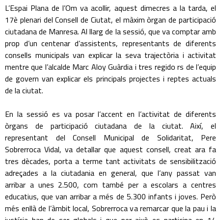
L’Espai Plana de l’Om va acollir, aquest dimecres a la tarda, el
17è plenari del Consell de Ciutat, el màxim òrgan de participació
ciutadana de Manresa. Al llarg de la sessió, que va comptar amb
prop d’un centenar d’assistents, representants de diferents
consells municipals van explicar la seva trajectòria i activitat
mentre que l’alcalde Marc Aloy Guàrdia i tres regido rs de l’equip
de govern van explicar els principals projectes i reptes actuals
de la ciutat.
En la sessió es va posar l’accent en l’activitat de diferents
òrgans de participació ciutadana de la ciutat. Així, el
representant del Consell Municipal de Solidaritat, Pere
Sobrerroca Vidal, va detallar que aquest consell, creat ara fa
tres dècades, porta a terme tant activitats de sensibilització
adreçades a la ciutadania en general, que l’any passat van
arribar a unes 2.500, com també per a escolars a centres
educatius, que van arribar a més de 5.300 infants i joves. Però
més enllà de l’àmbit local, Sobrerroca va remarcar que la pau i la