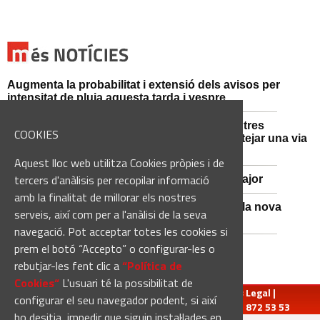
Augmenta la probabilitat i extensió dels avisos per
intensitat de pluja aquesta tarda i vespre
Mossos d'Esquadra i Guàrdia Civil detenen tres
COOKIES
persones i n'investiguen una altra per sabotejar una via
fèrria al Bages
Aquest lloc web utilitza Cookies pròpies i de
tercers d'anàlisis per recopilar informació
Viladordis es prepara per una nova Festa Major
amb la finalitat de millorar els nostres
Sant Vicenç de Castellet inicia les obres de la nova
serveis, així com per a l'anàlisi de la seva
comissaria de la Policia Local
navegació. Pot acceptar totes les cookies si
prem el botó “Accepto” o configurar-les o
rebutjar-les fent clic a
“Política de
Cookies“
L'usuari té la possibilitat de
redaccio@manresadiari.cat
|
Qui som
|
Avís Legal
|
configurar el seu navegador podent, si així
Pompeu Fabra, 7-13, 08240-Manresa | Tel.: 93 872 53 53
ho desitja, impedir que siguin instal·lades en