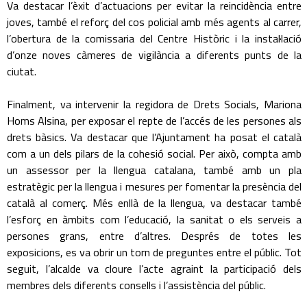
Va destacar l’èxit d’actuacions per evitar la reincidència entre
joves, també el reforç del cos policial amb més agents al carrer,
l’obertura de la comissaria del Centre Històric i la instal·lació
d’onze noves càmeres de vigilància a diferents punts de la
ciutat.
Finalment, va intervenir la regidora de Drets Socials, Mariona
Homs Alsina, per exposar el repte de l’accés de les persones als
drets bàsics. Va destacar que l’Ajuntament ha posat el català
com a un dels pilars de la cohesió social. Per això, compta amb
un assessor per la llengua catalana, també amb un pla
estratègic per la llengua i mesures per fomentar la presència del
català al comerç. Més enllà de la llengua, va destacar també
l’esforç en àmbits com l’educació, la sanitat o els serveis a
persones grans, entre d’altres. Després de totes les
exposicions, es va obrir un torn de preguntes entre el públic. Tot
seguit, l’alcalde va cloure l’acte agraint la participació dels
membres dels diferents consells i l’assistència del públic.