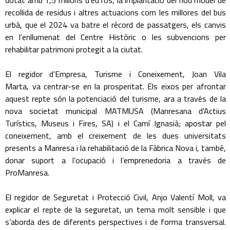
dotat amb 1,5 milions d’eu ros, la implantació del nou model de
recollida de residus i altres actuacions com les millores del bus
urbà, que el 2024 va batre el rècord de passatgers, els canvis
en l’enllumenat del Centre Històric o les subvencions per
rehabilitar patrimoni protegit a la ciutat.
El regidor d’Empresa, Turisme i Coneixement, Joan Vila
Marta, va centrar-se en la prosperitat. Els eixos per afrontar
aquest repte són la potenciació del turisme, ara a través de la
nova societat municipal MATMUSA (Manresana d'Actius
Turístics, Museus i Fires, SA) i el Camí Ignasià; apostar pel
coneixement, amb el creixement de les dues universitats
presents a Manresa i la rehabilitació de la Fàbrica Nova i, també,
donar suport a l’ocupació i l’emprenedoria a través de
ProManresa.
El regidor de Seguretat i Protecció Civil, Anjo Valentí Moll, va
explicar el repte de la seguretat, un tema molt sensible i que
s’aborda des de diferents perspectives i de forma transversal.