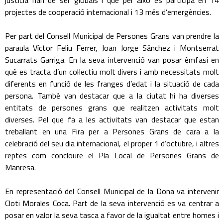
justícia han de ser globals i que per això es participa en 14
projectes de cooperació internacional i 13 més d’emergències.
Per part del Consell Municipal de Persones Grans van prendre la
paraula Víctor Feliu Ferrer, Joan Jorge Sánchez i Montserrat
Sucarrats Garriga. En la seva intervenció van posar èmfasi en
què es tracta d’un col·lectiu molt divers i amb necessitats molt
diferents en funció de les franges d’edat i la situació de cada
persona. També van destacar que a la ciutat hi ha diverses
entitats de persones grans que realitzen activitats molt
diverses. Pel que fa a les activitats van destacar que estan
treballant en una Fira per a Persones Grans de cara a la
celebració del seu dia internacional, el proper 1 d’octubre, i altres
reptes com concloure el Pla Local de Persones Grans de
Manresa.
En representació del Consell Municipal de la Dona va intervenir
Cloti Morales Coca. Part de la seva intervenció es va centrar a
posar en valor la seva tasca a favor de la igualtat entre homes i