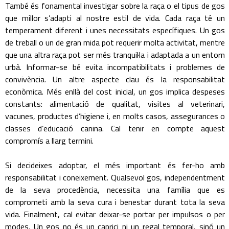
També és fonamental investigar sobre la raça o el tipus de gos
que millor s’adapti al nostre estil de vida. Cada raça té un
temperament diferent i unes necessitats específiques. Un gos
de treball o un de gran mida pot requerir molta activitat, mentre
que una altra raça pot ser més tranquil·la i adaptada a un entorn
urbà. Informar-se bé evita incompatibilitats i problemes de
convivència. Un altre aspecte clau és la responsabilitat
econòmica. Més enllà del cost inicial, un gos implica despeses
constants: alimentació de qualitat, visites al veterinari,
vacunes, productes d’higiene i, en molts casos, assegurances o
classes d’educació canina. Cal tenir en compte aquest
compromís a llarg termini.
Si decideixes adoptar, el més important és fer-ho amb
responsabilitat i coneixement. Qualsevol gos, independentment
de la seva procedència, necessita una família que es
comprometi amb la seva cura i benestar durant tota la seva
vida. Finalment, cal evitar deixar-se portar per impulsos o per
modes. Un gos no és un caprici ni un regal temporal, sinó un