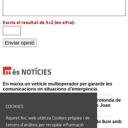
Escriu el resultat de 3+2 (en xifra):
En marxa un vehicle multioperador per garantir les
comunicacions en situacions d'emergència
Afectacions al trànsit aquest divendres a la rotonda de
l'Avinguda dels Dolors amb el carrer Alcalde Joan
COOKIES
Selves
Aquest lloc web utilitza Cookies pròpies i de
Sant Vicenç de Castellet renova 570 punts de llum amb
tercers d'anàlisis per recopilar informació
tecnologia LED