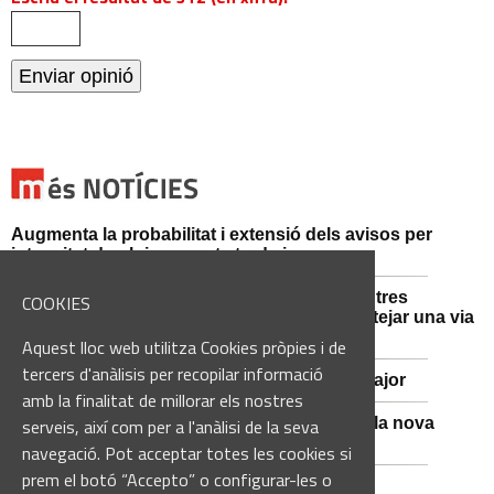
Augmenta la probabilitat i extensió dels avisos per
intensitat de pluja aquesta tarda i vespre
Mossos d'Esquadra i Guàrdia Civil detenen tres
COOKIES
persones i n'investiguen una altra per sabotejar una via
fèrria al Bages
Aquest lloc web utilitza Cookies pròpies i de
tercers d'anàlisis per recopilar informació
Viladordis es prepara per una nova Festa Major
amb la finalitat de millorar els nostres
Sant Vicenç de Castellet inicia les obres de la nova
serveis, així com per a l'anàlisi de la seva
comissaria de la Policia Local
navegació. Pot acceptar totes les cookies si
prem el botó “Accepto” o configurar-les o