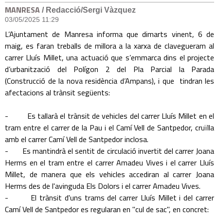
MANRESA
/ Redacció/Sergi Vàzquez
03/05/2025 11:29
L’Ajuntament de Manresa informa que dimarts vinent, 6 de
maig, es faran treballs de millora a la xarxa de clavegueram al
carrer Lluís Millet, una actuació que s’emmarca dins el projecte
d’urbanització del Polígon 2 del Pla Parcial la Parada
(Construcció de la nova residència d’Ampans), i que tindran les
afectacions al trànsit següents:
- Es tallarà el trànsit de vehicles del carrer Lluís Millet en el
tram entre el carrer de la Pau i el Camí Vell de Santpedor, cruïlla
amb el carrer Camí Vell de Santpedor inclosa.
- Es mantindrà el sentit de circulació invertit del carrer Joana
Herms en el tram entre el carrer Amadeu Vives i el carrer Lluís
Millet, de manera que els vehicles accediran al carrer Joana
Herms des de l'avinguda Els Dolors i el carrer Amadeu Vives.
- El trànsit d'uns trams del carrer Lluís Millet i del carrer
Camí Vell de Santpedor es regularan en "cul de sac", en concret: