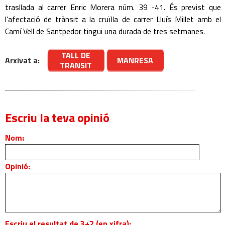
trasllada al carrer Enric Morera núm. 39 -41. És previst que
l'afectació de trànsit a la cruïlla de carrer Lluís Millet amb el
Camí Vell de Santpedor tingui una durada de tres setmanes.
TALL DE
Arxivat a:
MANRESA
TRANSIT
Escriu la teva opinió
Nom:
Opinió:
Escriu el resultat de 3+2 (en xifra):