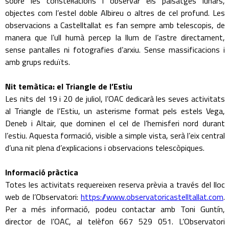
sobre les constel·lacions i observar els paisatges lunars,
objectes com l’estel doble Albireu o altres de cel profund. Les
observacions a Castelltallat es fan sempre amb telescopis, de
manera que l’ull humà percep la llum de l’astre directament,
sense pantalles ni fotografies d’arxiu. Sense massificacions i
amb grups reduïts.
Nit temàtica: el Triangle de l’Estiu
Les nits del 19 i 20 de juliol, l’OAC dedicarà les seves activitats
al Triangle de l’Estiu, un asterisme format pels estels Vega,
Deneb i Altair, que dominen el cel de l’hemisferi nord durant
l’estiu. Aquesta formació, visible a simple vista, serà l’eix central
d’una nit plena d’explicacions i observacions telescòpiques.
Informació pràctica
Totes les activitats requereixen reserva prèvia a través del lloc
web de l’Observatori:
https://www.observatoricastelltallat.com
.
Per a més informació, podeu contactar amb Toni Guntín,
director de l’OAC, al telèfon 667 529 051. L’Observatori