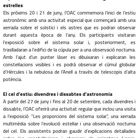
estrelles
Els próxims 20 i 21 de juny, l’OAC commemora l’inici de l’estiu
astronòmic amb una activitat especial que començarà amb una
xerrada sobre el solstici i els astres que es podran observar
durant aquesta època de l’any. Els participants visitaran
l’exposició sobre el sistema solar i, posteriorment, es
traslladaran a l’edifici de la cúpula per a una observació nocturna.
Amb l’ajut d’un punter làser es dibuixaran i explicaran les
constel·lacions visibles i es podrà observar el cúmul globular
d’Hèrcules i la nebulosa de l’Anell a través de telescopis d’alta
potència.
El cel d’estiu: divendres i dissabtes d’astronomia
A partir del 27 de juny i fins al 20 de setembre, cada divendres i
dissabte, l’OAC oferirà una activitat regular que inclou una visita
a l’exposició “Les proporcions del sistema solar”, una xerrada
multimèdia sobre l’evolució estel·lar i una observació nocturna
del cel. Els assistents podran gaudir d’explicacions detallades