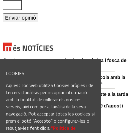
Catalunya es prepara per a la nit més màgica i fosca de
l'estiu, més enllà de l'eclipsi
COOKIES
Sant Fruitós posa en valor el patrimoni agrícola amb la
restauració i exposició de peces històriques
Aquest lloc web utilitza Cookies pròpies i de
tercers d'anàlisis per recopilar informació
Es manté la previsió de pluges fortes dissabte a la tarda
amb la finalitat de millorar els nostres
serveis, així com per a l'anàlisi de la seva
El 3x3 de bàsquet de Solsona s’avança al 29 d’agost i
estrena premis en metàl·lic
navegació. Pot acceptar totes les cookies si
prem el botó “Accepto” o configurar-les o
rebutjar-les fent clic a
“Política de