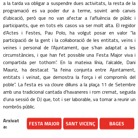
a la tarda va obligar a suspendre dues activitats, la resta de la
programació es va poder dur a terme, sovint amb canvis
d’ubicació, però que no van afectar a l’afluència de públic i
participants, que en tots els casos va ser molt alta. El regidor
d’Actes i Festes, Pau Polo, ha volgut posar en valor “la
participació de la gent i la col·laboració de les entitats, veïns i
veïnes i personal de l’Ajuntament, que s’han adaptat a les
circumstàncies, i que han fet possible una Festa Major viva i
compartida per tothom”. En la mateixa línia, l’alcalde, Dani
Mauriz, ha destacat “la feina conjunta entre Ajuntament,
entitats i veïnat, que demostra la força i el compromís del
poble”. La festa es va cloure dilluns a la plaça 11 de Setembre
amb una tradicional cantada d’havaneres i rom cremat, seguida
d’una sessió de DJ que, tot i ser laborable, va tornar a reunir un
nombrós públic.
Arxivat
FESTA MAJOR
SANT VICENÇ
BAGES
a: