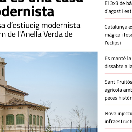
El 3x3 de bà
odernista
d’agost i es
sa d’estiueig modernista
Catalunya es
rn de l'Anella Verda de
màgica i fos
l'eclipsi
Es manté la 
dissabte a l
Sant Fruitós
agrícola amb
peces històr
Nova injecci
infraestruct