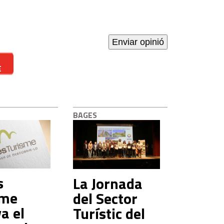
E
BAGES
s
La Jornada
sme
del Sector
a el
Turístic del