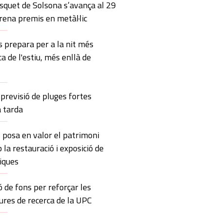
squet de Solsona s’avança al 29
trena premis en metàl·lic
 prepara per a la nit més
ca de l'estiu, més enllà de
previsió de pluges fortes
a tarda
 posa en valor el patrimoni
 la restauració i exposició de
iques
ó de fons per reforçar les
ures de recerca de la UPC