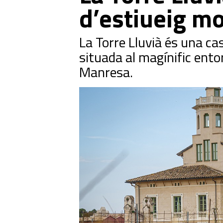
d’estiueig m
La Torre Lluvià és una ca
situada al magínific ento
Manresa.