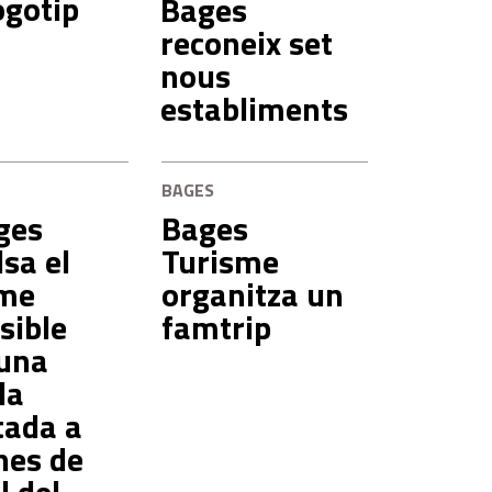
ogotip
Bages
reconeix set
nous
establiments
BAGES
ges
Bages
sa el
Turisme
sme
organitza un
sible
famtrip
una
da
tada a
ines de