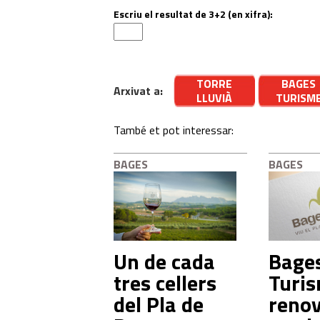
Escriu el resultat de 3+2 (en xifra):
TORRE
BAGES
Arxivat a:
LLUVIÀ
TURISM
També et pot interessar:
BAGES
BAGES
Un de cada
Bage
tres cellers
Turi
del Pla de
renov