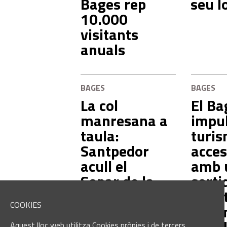
Bages rep
seu l
10.000
visitants
anuals
BAGES
BAGES
La col
El Ba
manresana a
impul
taula:
turi
Santpedor
acces
acull el
amb 
Sopar de la
sorti
Col el 12 de
adap
COOKIES
març
les t
Aquest lloc web utilitza Cookies pròpies i de tercers