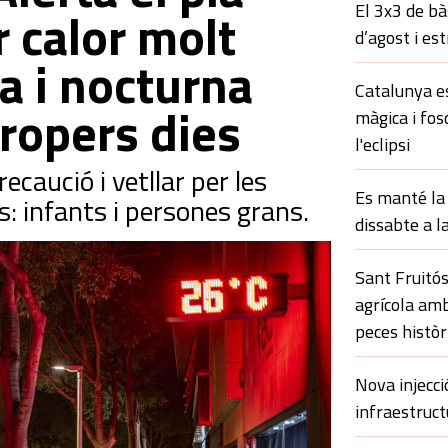
El 3x3 de bà
 calor molt
d’agost i es
a i nocturna
Catalunya es
propers dies
màgica i fos
l'eclipsi
caució i vetllar per les
Es manté la 
: infants i persones grans.
dissabte a l
Sant Fruitós
agrícola amb
peces històr
Nova injecci
infraestruct