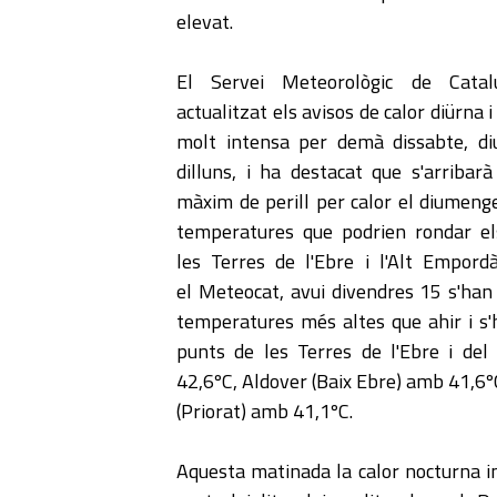
elevat.
El Servei Meteorològic de Cata
actualitzat els avisos de calor diürna 
molt intensa per demà dissabte, d
dilluns, i ha destacat que s'arribarà
màxim de perill per calor el diumen
temperatures que podrien rondar e
les Terres de l'Ebre i l'Alt Empord
el Meteocat, avui divendres 15 s'han 
temperatures més altes que ahir i s'
punts de les Terres de l'Ebre i del
42,6ºC, Aldover (Baix Ebre) amb 41,6ºC,
(Priorat) amb 41,1ºC.
Aquesta matinada la calor nocturna in