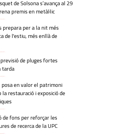
squet de Solsona s’avança al 29
trena premis en metàl·lic
 prepara per a la nit més
ca de l'estiu, més enllà de
previsió de pluges fortes
a tarda
 posa en valor el patrimoni
 la restauració i exposició de
iques
ó de fons per reforçar les
ures de recerca de la UPC