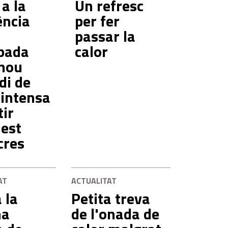
 a la
Un refresc
ència
per fer
passar la
ibada
calor
 nou
di de
 intensa
tir
est
cres
AT
ACTUALITAT
 la
Petita treva
na
de l'onada de