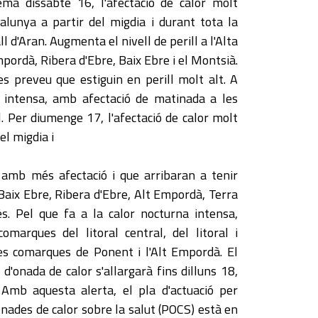
Demà dissabte 16, l'afectació de calor molt
alunya a partir del migdia i durant tota la
ll d'Aran. Augmenta el nivell de perill a l'Alta
mpordà, Ribera d'Ebre, Baix Ebre i el Montsià.
 preveu que estiguin en perill molt alt. A
 intensa, amb afectació de matinada a les
al. Per diumenge 17, l'afectació de calor molt
el migdia i
 amb més afectació i que arribaran a tenir
 Baix Ebre, Ribera d'Ebre, Alt Empordà, Terra
s. Pel que fa a la calor nocturna intensa,
omarques del litoral central, del litoral i
 les comarques de Ponent i l'Alt Empordà. El
'onada de calor s'allargarà fins dilluns 18,
. Amb aquesta alerta, el pla d'actuació per
onades de calor sobre la salut (POCS) està en