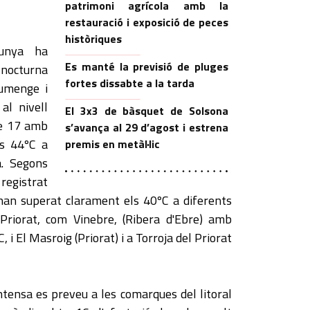
patrimoni agrícola amb la
restauració i exposició de peces
històriques
lunya ha
Es manté la previsió de pluges
i nocturna
fortes dissabte a la tarda
iumenge i
 al nivell
El 3x3 de bàsquet de Solsona
ge 17 amb
s’avança al 29 d’agost i estrena
ls 44ºC a
premis en metàl·lic
à. Segons
registrat
han superat clarament els 40ºC a diferents
 Priorat, com Vinebre, (Ribera d'Ebre) amb
 i El Masroig (Priorat) i a Torroja del Priorat
tensa es preveu a les comarques del litoral