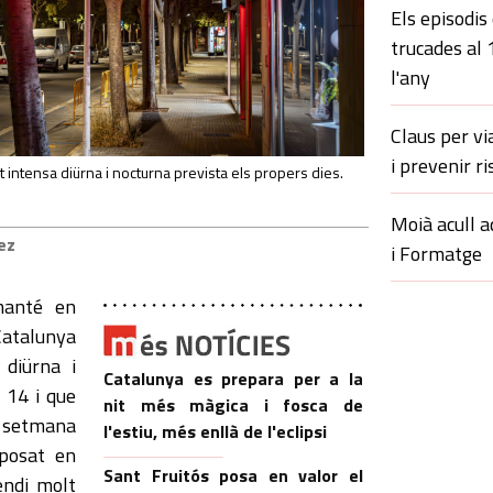
Els episodis
trucades al
l'any
Claus per vi
i prevenir ri
 intensa diürna i nocturna prevista els propers dies.
Moià acull a
uez
i Formatge
 manté en
Catalunya
 diürna i
Catalunya es prepara per a la
 14 i que
nit més màgica i fosca de
a setmana
l'estiu, més enllà de l'eclipsi
 posat en
Sant Fruitós posa en valor el
endi molt