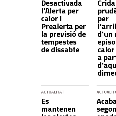
Desactivada
Crida
l'Alerta per
prud
calor i
per
Prealerta per
l'arr
la previsió de
d'un
tempestes
episo
de dissabte
calor
a par
d'aqu
dime
ACTUALITAT
ACTUALIT
Es
Acaba
mantenen
sego