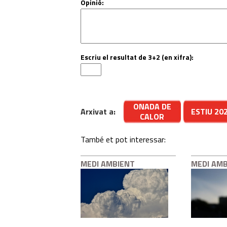
Opinió:
Escriu el resultat de 3+2 (en xifra):
ONADA DE
Arxivat a:
ESTIU 20
CALOR
També et pot interessar:
MEDI AMBIENT
MEDI AM