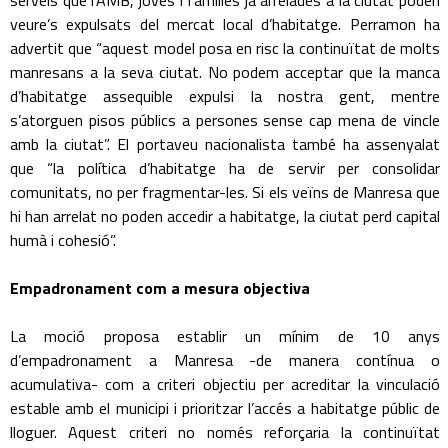
serveis que l’AMB, joves i famílies ja arrelades a la ciutat poden
veure’s expulsats del mercat local d’habitatge. Perramon ha
advertit que “aquest model posa en risc la continuïtat de molts
manresans a la seva ciutat. No podem acceptar que la manca
d’habitatge assequible expulsi la nostra gent, mentre
s’atorguen pisos públics a persones sense cap mena de vincle
amb la ciutat”. El portaveu nacionalista també ha assenyalat
que “la política d’habitatge ha de servir per consolidar
comunitats, no per fragmentar-les. Si els veïns de Manresa que
hi han arrelat no poden accedir a habitatge, la ciutat perd capital
humà i cohesió”.
Empadronament com a mesura objectiva
La moció proposa establir un mínim de 10 anys
d’empadronament a Manresa -de manera contínua o
acumulativa- com a criteri objectiu per acreditar la vinculació
estable amb el municipi i prioritzar l’accés a habitatge públic de
lloguer. Aquest criteri no només reforçaria la continuïtat