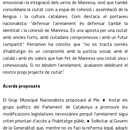
emocional i la integració dels veïns de Manresa, sinó que també
consolidaria la ciutat com a espai de cohesió i assimilació de la
llengua i la cultura catalanes. Com destaca el portaveu
nacionalista: “defensar l’arrelament és defensar també la
identitat i la cohesió de Manresa. És una aposta per una ciutat
amb vincles forts, amb ciutadans compromesos i amb un futur
compartit”. Perramon ha conclòs que “no es tracta només
d’habitatge: és un compromís amb la justícia social, amb el
català i amb els valors que han fet de Manresa una ciutat viva i
cohesionada. Si no blindem l’arrelament, acabarem debilitant el
nostre propi projecte de ciutat”.
Acords proposats
El Grup Municipal Nacionalista proposarà al Ple: ● Instar els
grups polítics del Parlament de Catalunya a promoure les
modificacions legislatives necessàries perquè l’arrelament sigui
criteri prioritari d’accés a l’habitatge públic. ● Sol·licitar al Govern
de la Generalitat que, mentre no es faci la reforma legal, adopti