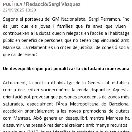
POLÍTICA
/ Redacció/Sergi Vàzquez
22/09/2025 13:29
Segons el portaveu del GM Nacionalista, Sergi Perramon, “no
és just que els joves i famílies que fa anys que viuen i
contribueixen a la ciutat quedin relegats en l’accés a l’habitatge
públic en benefici de persones que no tenen cap vinculació amb
Manresa. L’arrelament és un criteri de justícia i de cohesió social
que cal defensar”.
Un desequilibri que pot penalitzar la ciutadania manresana
Actualment, la política d’habitatge de la Generalitat estableix
com a únic criteri socioeconòmic la renda disponible. Aquesta
orientació pot provocar que persones procedents de zones més
saturades, especialment l’Àrea Metropolitana de Barcelona,
accedeixin prioritàriament a les noves promocions de ciutats
com Manresa. Això genera un desequilibri: mentre Manresa ha
d’assumir una pressió residencial creixent amb menys recursos i