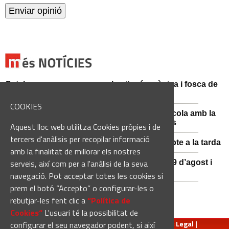
Catalunya es prepara per a la nit més màgica i fosca de
l'estiu, més enllà de l'eclipsi
COOKIES
Sant Fruitós posa en valor el patrimoni agrícola amb la
restauració i exposició de peces històriques
Aquest lloc web utilitza Cookies pròpies i de
tercers d'anàlisis per recopilar informació
Es manté la previsió de pluges fortes dissabte a la tarda
amb la finalitat de millorar els nostres
serveis, així com per a l'anàlisi de la seva
El 3x3 de bàsquet de Solsona s’avança al 29 d’agost i
estrena premis en metàl·lic
navegació. Pot acceptar totes les cookies si
prem el botó “Accepto” o configurar-les o
rebutjar-les fent clic a
“Política de
Cookies“
L'usuari té la possibilitat de
redaccio@manresadiari.cat
|
Qui som
|
Avís Legal
|
configurar el seu navegador podent, si així