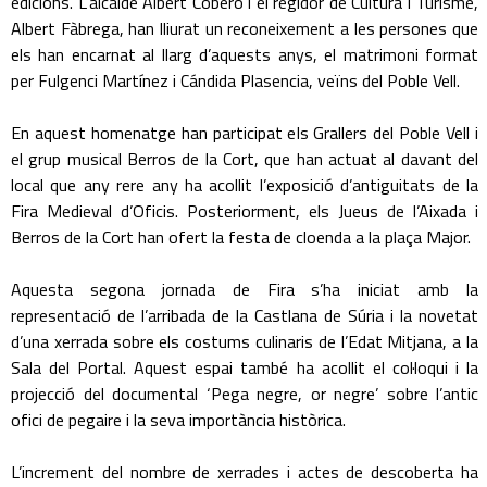
edicions. L’alcalde Albert Coberó i el regidor de Cultura i Turisme,
Albert Fàbrega, han lliurat un reconeixement a les persones que
els han encarnat al llarg d’aquests anys, el matrimoni format
per Fulgenci Martínez i Cándida Plasencia, veïns del Poble Vell.
En aquest homenatge han participat els Grallers del Poble Vell i
el grup musical Berros de la Cort, que han actuat al davant del
local que any rere any ha acollit l’exposició d’antiguitats de la
Fira Medieval d’Oficis. Posteriorment, els Jueus de l’Aixada i
Berros de la Cort han ofert la festa de cloenda a la plaça Major.
Aquesta segona jornada de Fira s’ha iniciat amb la
representació de l’arribada de la Castlana de Súria i la novetat
d’una xerrada sobre els costums culinaris de l’Edat Mitjana, a la
Sala del Portal. Aquest espai també ha acollit el col·loqui i la
projecció del documental ‘Pega negre, or negre’ sobre l’antic
ofici de pegaire i la seva importància històrica.
L’increment del nombre de xerrades i actes de descoberta ha