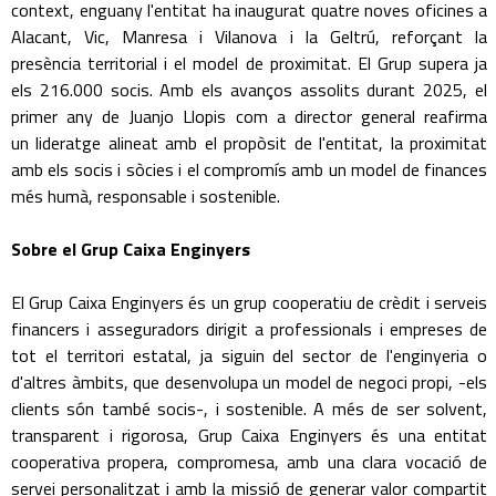
context, enguany l'entitat ha inaugurat quatre noves oficines a
Alacant, Vic, Manresa i Vilanova i la Geltrú, reforçant la
presència territorial i el model de proximitat. El Grup supera ja
els 216.000 socis. Amb els avanços assolits durant 2025, el
primer any de Juanjo Llopis com a director general reafirma
un lideratge alineat amb el propòsit de l'entitat, la proximitat
amb els socis i sòcies i el compromís amb un model de finances
més humà, responsable i sostenible.
Sobre el Grup Caixa Enginyers
El Grup Caixa Enginyers és un grup cooperatiu de crèdit i serveis
financers i asseguradors dirigit a professionals i empreses de
tot el territori estatal, ja siguin del sector de l'enginyeria o
d'altres àmbits, que desenvolupa un model de negoci propi, -els
clients són també socis-, i sostenible. A més de ser solvent,
transparent i rigorosa, Grup Caixa Enginyers és una entitat
cooperativa propera, compromesa, amb una clara vocació de
servei personalitzat i amb la missió de generar valor compartit