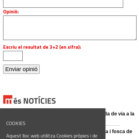
Opinió:
Escriu el resultat de 3+2 (en xifra):
El conductor d'un turisme mor en una sortida de via a la
BV-3008 a Fonollosa
COOKIES
Catalunya es prepara per a la nit més màgica i fosca de
Aquest lloc web utilitza Cookies pròpies i de
l'estiu, més enllà de l'eclipsi