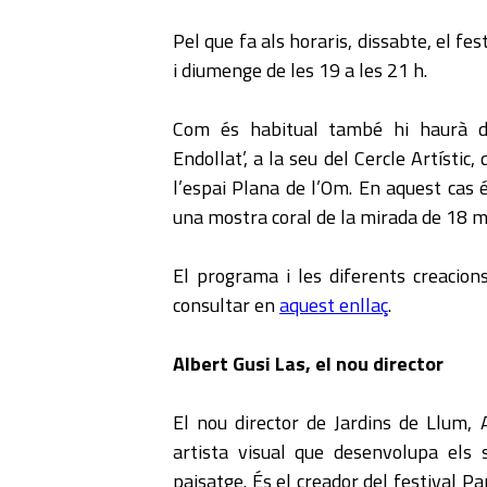
Pel que fa als horaris, dissabte, el fes
i diumenge de les 19 a les 21 h.
Com és habitual també hi haurà du
Endollat’, a la seu del Cercle Artístic,
l’espai Plana de l’Om. En aquest cas és
una mostra coral de la mirada de 18 
El programa i les diferents creacion
consultar en
aquest enllaç
.
Albert Gusi Las, el nou director
El nou director de Jardins de Llum, A
artista visual que desenvolupa els 
paisatge. És el creador del festival P