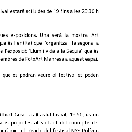
tival estarà actiu des de 19 fins a les 23.30 h
es exposicions. Una serà la mostra ‘Art
 que és l’entitat que l’organitza i la segona, a
 l’exposició ‘Llum i vida a la Séquia’, que és
membres de FotoArt Manresa a aquest espai.
s que es podran veure al festival es poden
lbert Gusi Las (Castellbisbal, 1970), és un
seus projectes al voltant del concepte del
anoràmic i el creador del festival NYS Polígon