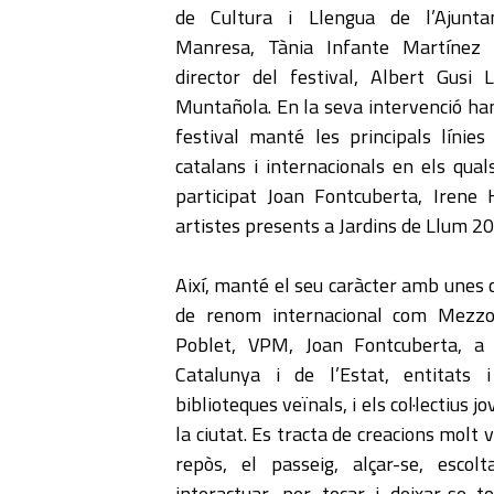
de Cultura i Llengua de l’Ajunt
Manresa, Tània Infante Martínez 
director del festival, Albert Gusi
Muntañola. En la seva intervenció han d
festival manté les principals línie
catalans i internacionals en els qua
participat Joan Fontcuberta, Irene 
artistes presents a Jardins de Llum 2
Així, manté el seu caràcter amb unes 
de renom internacional com Mezzo 
Poblet, VPM, Joan Fontcuberta, a m
Catalunya i de l’Estat, entitats i 
biblioteques veïnals, i els col·lectiu
la ciutat. Es tracta de creacions molt 
repòs, el passeig, alçar-se, escol
interactuar, per tocar i deixar-se to