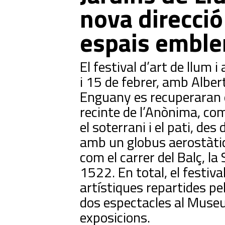
nova direcció
espais emble
El festival d’art de llum i
i 15 de febrer, amb Alber
Enguany es recuperaran e
recinte de l’Anònima, com 
el soterrani i el pati, des
amb un globus aerostàtic
com el carrer del Balç, la 
1522. En total, el festi
artístiques repartides pe
dos espectacles al Muse
exposicions.