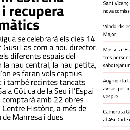
Sant Vicenç 
 i recupera
nova comissa
màtics
Viladordis e
Major
 aigua se celebrarà els dies 14
t Gusi Las com a nou director.
Mossos d'Esq
ls diferents espais del
tres persone
la nau central, la nau petita,
sabotejar un
 d’on es faran vols captius
 i també recintes tancats
Augmenta la 
Sala Gòtica de la Seu i l’Espai
avisos per i
vespre
val comptarà amb 22 obres
l Centre Històric, a més de
Camerata Gr
u de Manresa i dues
al 45è Cicle