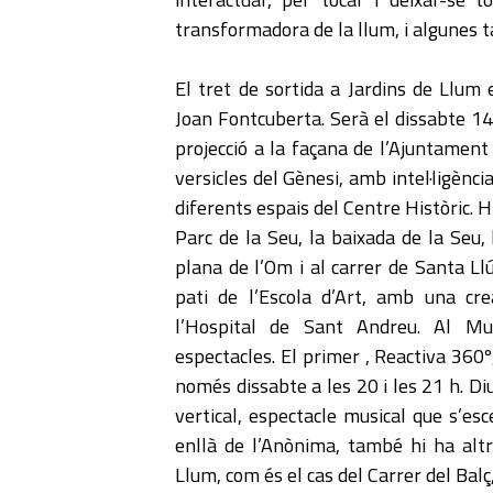
transformadora de la llum, i algunes t
El tret de sortida a Jardins de Llum e
Joan Fontcuberta. Serà el dissabte 14 
projecció a la façana de l’Ajuntament
versicles del Gènesi, amb intel·ligència
diferents espais del Centre Històric. Hi
Parc de la Seu, la baixada de la Seu,
plana de l’Om i al carrer de Santa Ll
pati de l’Escola d’Art, amb una cre
l’Hospital de Sant Andreu. Al M
espectacles. El primer , Reactiva 360
només dissabte a les 20 i les 21 h. D
vertical, espectacle musical que s’es
enllà de l’Anònima, també hi ha alt
Llum, com és el cas del Carrer del Balç,