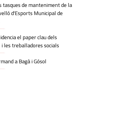
s tasques de manteniment de la
velló d'Esports Municipal de
s
idencia el paper clau dels
 i les treballadores socials
mand a Bagà i Gósol