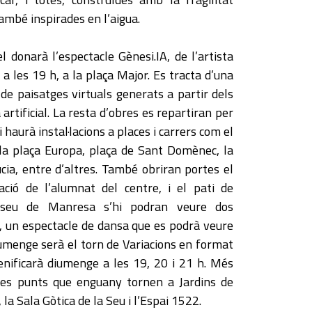
ambé inspirades en l’aigua.
l donarà l’espectacle Gènesi.IA, de l’artista
a les 19 h, a la plaça Major. Es tracta d’una
 de paisatges virtuals generats a partir dels
 artificial. La resta d’obres es repartiran per
 haurà instal·lacions a places i carrers com el
 la plaça Europa, plaça de Sant Domènec, la
úcia, entre d’altres. També obriran portes el
ació de l’alumnat del centre, i el pati de
useu de Manresa s’hi podran veure dos
º, un espectacle de dansa que es podrà veure
iumenge serà el torn de Variacions en format
cenificarà diumenge a les 19, 20 i 21 h. Més
res punts que enguany tornen a Jardins de
 la Sala Gòtica de la Seu i l’Espai 1522.