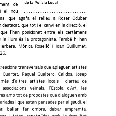
de la Policia Local
ament de
i el nou
 Las, que agafa el relleu a Roser Oduber
estacat, que tot i el canvi en la direcció, el
s que l’han posicionat entre els certàmens
ls la llum és la protagonista. També hi han
Herbera, Mònica Roselló i Joan Guillumet,
026.
creacions transversals que apleguen artistes
Quartet, Raquel Gualtero, Calidos, Josep
és d’altres artistes locals i d’arreu de
associacions veïnals, l’Escola d’Art, les
s joves amb tot de propostes que dialoguen amb
variades i que estan pensades per al gaudi, el
tar, ballar, fer ombra, deixar empremta,
car, i totes, construïdes amb la fragilitat