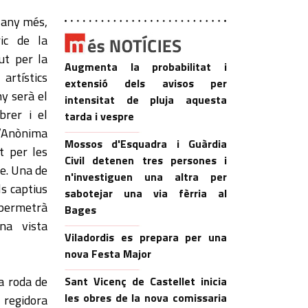
n any més,
ric de la
ut per la
Augmenta la probabilitat i
 artístics
extensió dels avisos per
ny serà el
intensitat de pluja aquesta
rer i el
tarda i vespre
l’Anònima
Mossos d'Esquadra i Guàrdia
t per les
Civil detenen tres persones i
e. Una de
n'investiguen una altra per
ls captius
sabotejar una via fèrria al
 permetrà
Bages
una vista
Viladordis es prepara per una
nova Festa Major
a roda de
Sant Vicenç de Castellet inicia
les obres de la nova comissaria
 regidora