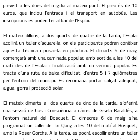
previst a les dues del migdia al mateix punt. El preu és de 10
euros, que inclou l’entrada i el transport en autobús. Les
inscripcions es poden fer al bar de l’Esplai.
El mateix dilluns, a dos quarts de quatre de la tarda, l’Esplai
acollirà un taller d’aquarel·la, on els participants podran conèixer
aquesta tècnica i posar-la en pràctica. El dimarts 5 de maig
començarà amb una caminada popular, amb sortida a les 10 del
matí des de l’Esplai i finalització amb un vermut popular. Es
tracta d’una ruta de baixa dificultat, d’entre 5 i 7 quilòmetres
per l’entorn del municipi. Es recomana portar calçat adequat,
aigua, gorra i protecció solar.
El mateix dimarts a dos quarts de cinc de la tarda, s’oferirà
una sessió de Cos i Consciència a càrrec de Gisela Baraldés, a
l’entorn natural del Bosquet. El dimecres 6 de maig s’ha
programat un taller de Txi Qung a les 10 del matí al Bosquet,
amb la Roser Gorchs. A la tarda, es podrà escollir entre un taller