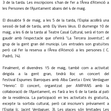
3 de la tarda. Les inscripcions s’han de fer a l’Àrea d’Atenció a
les Persones de l’Ajuntament abans del 4 de maig.
El dissabte 9 de maig, a les 5 de la tarda, l’Esplai acollirà una
sessió de ball de tarda, amb Ely Vives Veus. El diumenge 10 de
maig, a les 6 de la tarda al Teatre Casal Cultural, serà el torn de
gaudir amb l’espectacle que oferirà “La Tercera Joventut”, el
grup de la gent gran del municipi. Les entrades son gratuïtes
però cal fer la reserva a l’Àrea d’Atenció a les persones ( C.
Padró, 74).
Finalment, el divendres 15 de maig, també com a activitat
dirigida a la gent gran, tindrà lloc un concert del
festival Espurnes Barroques amb Alba Careta i Enric Verdaguer
“Henrio”. El concert, organitzat per AMPANS amb la
col·laboració de l’Ajuntament, es farà a les 6 de la tarda al pati
de la residència. La participació en les activitats és gratuïta,
excepte la sortida cultural, però cal inscriure’s prèviament a
l’Esplai (c. Jacint Verdaguer, 3). Les places són limitades Les