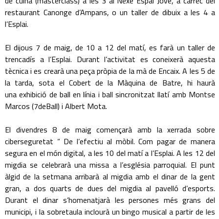
de cuina (masterclass) a les 3 al Nexe Espai Jove, a càrrec del
restaurant Canonge d’Ampans, o un taller de dibuix a les 4 a
l’Esplai.
El dijous 7 de maig, de 10 a 12 del matí, es farà un taller de
trencadís a l’Esplai. Durant l’activitat es coneixerà aquesta
tècnica i es crearà una peça pròpia de la mà de Encaix. A les 5 de
la tarda, sota el Cobert de la Màquina de Batre, hi haurà
una exhibició de ball en línia i ball sincronitzat llatí amb Montse
Marcos (7deBall) i Albert Mota.
El divendres 8 de maig començarà amb la xerrada sobre
ciberseguretat “ De l’efectiu al mòbil. Com pagar de manera
segura en el món digital, a les 10 del matí a l’Esplai. A les 12 del
migdia se celebrarà una missa a l’església parroquial. El punt
àlgid de la setmana arribarà al migdia amb el dinar de la gent
gran, a dos quarts de dues del migdia al pavelló d’esports.
Durant el dinar s’homenatjarà les persones més grans del
municipi, i la sobretaula inclourà un bingo musical a partir de les