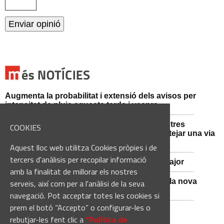
Augmenta la probabilitat i extensió dels avisos per
intensitat de pluja aquesta tarda i vespre
Mossos d'Esquadra i Guàrdia Civil detenen tres
COOKIES
persones i n'investiguen una altra per sabotejar una via
fèrria al Bages
Aquest lloc web utilitza Cookies pròpies i de
tercers d'anàlisis per recopilar informació
Viladordis es prepara per una nova Festa Major
amb la finalitat de millorar els nostres
Sant Vicenç de Castellet inicia les obres de la nova
serveis, així com per a l'anàlisi de la seva
comissaria de la Policia Local
navegació. Pot acceptar totes les cookies si
prem el botó “Accepto” o configurar-les o
rebutjar-les fent clic a
“Política de