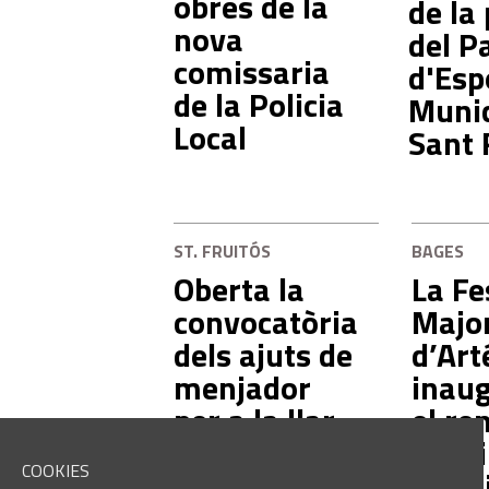
obres de la
de la 
nova
del P
comissaria
d'Esp
de la Policia
Munic
Local
Sant 
ST. FRUITÓS
BAGES
Oberta la
La Fe
convocatòria
Majo
dels ajuts de
d’Art
menjador
inau
per a la llar
el re
d'infants i
espai
COOKIES
pels escolars
exter