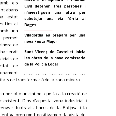
 amb els
Civil detenen tres persones i
ent abans
n'investiguen una altra per
ha estat
sabotejar una via fèrria al
rs fins al
Bages
ó amb una
Viladordis es prepara per una
e permet
nova Festa Major
 minera de
 ha servit
Sant Vicenç de Castellet inicia
les obres de la nova comissaria
strials de
de la Policia Local
citat de
lupament
ssitats de transformació de la zona minera.
a per al municipi pel que fa a la creació de
 existent. Dins d'aquesta zona industrial i
renys situats als barris de la Botjosa i la
ent valoren molt positivament la visita del