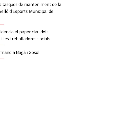
s tasques de manteniment de la
velló d'Esports Municipal de
s
idencia el paper clau dels
 i les treballadores socials
mand a Bagà i Gósol