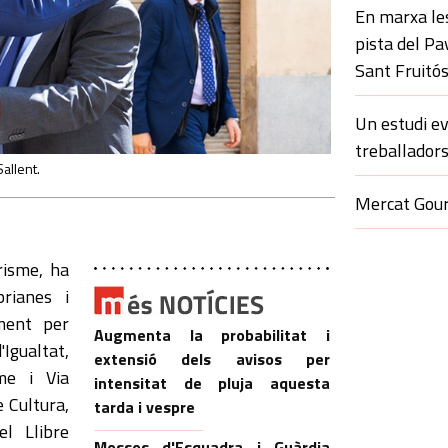
En marxa le
pista del Pa
Sant Fruitó
Un estudi ev
treballadors
Sallent.
Mercat Gour
urisme, ha
brianes i
ment per
Augmenta la probabilitat i
'Igualtat,
extensió dels avisos per
sme i Via
intensitat de pluja aquesta
e Cultura,
tarda i vespre
l Llibre
Mossos d'Esquadra i Guàrdia