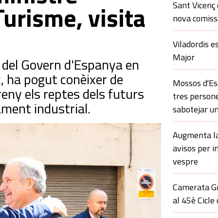
Sant Vicenç 
Turisme, visita
nova comissa
Viladordis e
Major
e del Govern d'Espanya en
c, ha pogut conèixer de
Mossos d'Esq
reny els reptes dels futurs
tres persone
ment industrial.
sabotejar un
Augmenta la 
avisos per i
vespre
Camerata Gr
al 45è Cicle