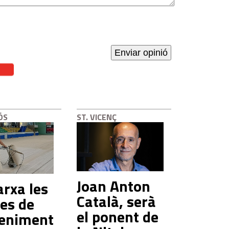
ÓS
ST. VICENÇ
Joan Anton
rxa les
Català, serà
es de
el ponent de
eniment