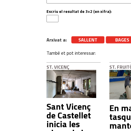
Escriu el resultat de 3+2 (en xifra):
Arxivat a:
SALLENT
BAGES
També et pot interessar:
ST. VICENÇ
ST. FRUIT
Sant Vicenç
En ma
de Castellet
tasqu
inicia les
mant