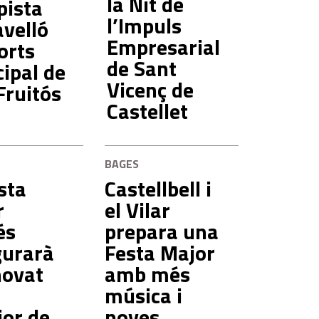
la Nit de
pista
l’Impuls
avelló
Empresarial
orts
de Sant
ipal de
Vicenç de
Fruitós
Castellet
BAGES
sta
Castellbell i
r
el Vilar
és
prepara una
gurarà
Festa Major
novat
amb més
música i
ior de
noves