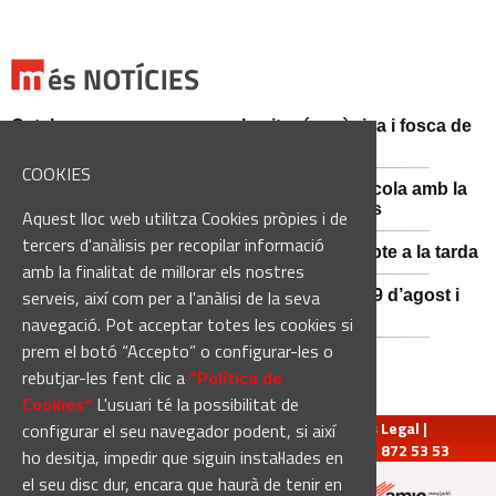
Catalunya es prepara per a la nit més màgica i fosca de
l'estiu, més enllà de l'eclipsi
COOKIES
Sant Fruitós posa en valor el patrimoni agrícola amb la
restauració i exposició de peces històriques
Aquest lloc web utilitza Cookies pròpies i de
tercers d'anàlisis per recopilar informació
Es manté la previsió de pluges fortes dissabte a la tarda
amb la finalitat de millorar els nostres
serveis, així com per a l'anàlisi de la seva
El 3x3 de bàsquet de Solsona s’avança al 29 d’agost i
estrena premis en metàl·lic
navegació. Pot acceptar totes les cookies si
prem el botó “Accepto” o configurar-les o
rebutjar-les fent clic a
“Política de
Cookies“
L'usuari té la possibilitat de
redaccio@manresadiari.cat
|
Qui som
|
Avís Legal
|
configurar el seu navegador podent, si així
Pompeu Fabra, 7-13, 08240-Manresa | Tel.: 93 872 53 53
ho desitja, impedir que siguin instal·lades en
el seu disc dur, encara que haurà de tenir en