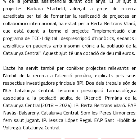
% de la jornada assistencial durant dos anys. El 3r ajut a
projectes Barbara Starfield, adreçat a grups de recerca
acreditats per tal de fomentar la realització de projectes en
col·laboració internacional, ha estat per a Berta Bertrans Vilaró,
que està duent a terme el projecte "Implementació d'un
programa de TCC-I digital i desprescripció d'hipnòtics, sedants i
ansiolítics en pacients amb insomni crònic a la població de la
Catalunya Central". Aquest ajut té una dotació de deu mil euros.
L'acte ha servit també per conèixer projectes rellevants en
l'àmbit de la recerca a l'atenció primària, explicats pels seus
respectius investigadors principals (IP). Dos dels treballs són de
l'ICS Catalunya Central. Insomni i prescripció farmacològica
associada a la població adulta de l'Atenció Primària de la
Catalunya Central (2018 – 2024). IP: Berta Bertrans Vilaró. EAP
Navàs-Balsareny. Catalunya Central. Som les Peres Llimoneres:
fem salut jugant. IP: Jessica López Regal. EAP Sant Hipòlit de
Voltregà. Catalunya Central.