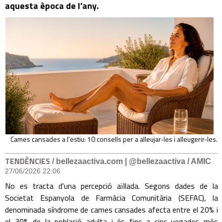
aquesta època de l'any.
Cames cansades a l'estiu: 10 consells per a alleujar-les i alleugerir-les.
TENDÈNCIES
/ bellezaactiva.com | @bellezaactiva / AMIC
27/06/2026 22:06
No es tracta d'una percepció aïllada. Segons dades de la
Societat Espanyola de Farmàcia Comunitària (SEFAC), la
denominada síndrome de cames cansades afecta entre el 20% i
el 30% de la població adulta i és fins a cinc vegades més