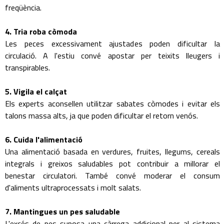
freqüència.
4. Tria roba còmoda
Les peces excessivament ajustades poden dificultar la
circulació. A l'estiu convé apostar per teixits lleugers i
transpirables.
5. Vigila el calçat
Els experts aconsellen utilitzar sabates còmodes i evitar els
talons massa alts, ja que poden dificultar el retorn venós.
6. Cuida l'alimentació
Una alimentació basada en verdures, fruites, llegums, cereals
integrals i greixos saludables pot contribuir a millorar el
benestar circulatori. També convé moderar el consum
d'aliments ultraprocessats i molt salats.
7. Mantingues un pes saludable
L'excés de pes suposa una càrrega addicional per al sistema