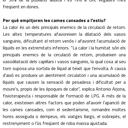
freqüent en dones.
Per què empitjoren les cames cansades a l'estiu?
La calor és un dels principals enemics de la circulació de retorn.
Les altes temperatures afavoreixen la dilatació dels vasos
sanguinis, dificultant el retorn venós i afavorint l'acumulació de
líquids en les extremitats inferiors. "La calor i la humitat són els
principals enemics de la circulació de retorn, produeixen una
vasodilatació dels capil·lars i vasos sanguinis, la qual cosa al seu
torn suposa una sortida de líquid al teixit que l'envolta. A causa
d'això es produeix un alentiment circulatori i una acumulació de
líquids que causen la sensació de pesadesa i dificultat per a
moure's, propis de les èpoques de calor", explica Antonio Arjona,
fisioterapeuta i responsable de formació de LPG. A més de la
calor, existeixen altres factors que poden afavorir l'aparició de
les cames cansades, com el sedentarisme, romandre moltes
hores asseguda o dempeus, els viatges llargs, el sobrepès, el
restrenyiment o l'ús freqüent de roba massa ajustada.