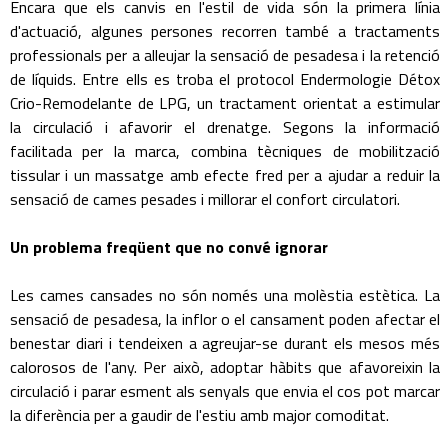
Encara que els canvis en l'estil de vida són la primera línia
d'actuació, algunes persones recorren també a tractaments
professionals per a alleujar la sensació de pesadesa i la retenció
de líquids. Entre ells es troba el protocol Endermologie Détox
Crio-Remodelante de LPG, un tractament orientat a estimular
la circulació i afavorir el drenatge. Segons la informació
facilitada per la marca, combina tècniques de mobilització
tissular i un massatge amb efecte fred per a ajudar a reduir la
sensació de cames pesades i millorar el confort circulatori.
Un problema freqüent que no convé ignorar
Les cames cansades no són només una molèstia estètica. La
sensació de pesadesa, la inflor o el cansament poden afectar el
benestar diari i tendeixen a agreujar-se durant els mesos més
calorosos de l'any. Per això, adoptar hàbits que afavoreixin la
circulació i parar esment als senyals que envia el cos pot marcar
la diferència per a gaudir de l'estiu amb major comoditat.