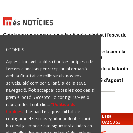
Catalunya es prepara per a la nit més màgica i fosca de
l'estiu, més enllà de l'eclipsi
COOKIES
Sant Fruitós posa en valor el patrimoni agrícola amb la
restauració i exposició de peces històriques
Aquest lloc web utilitza Cookies pròpies i de
tercers d'anàlisis per recopilar informació
Es manté la previsió de pluges fortes dissabte a la tarda
amb la finalitat de millorar els nostres
El 3x3 de bàsquet de Solsona s’avança al 29 d’agost i
serveis, així com per a l'anàlisi de la seva
estrena premis en metàl·lic
navegació. Pot acceptar totes les cookies si
prem el botó “Accepto” o configurar-les o
rebutjar-les fent clic a
“Política de
Cookies“
L'usuari té la possibilitat de
redaccio@manresadiari.cat
|
Qui som
|
Avís Legal
|
configurar el seu navegador podent, si així
Pompeu Fabra, 7-13, 08240-Manresa | Tel.: 93 872 53 53
ho desitja, impedir que siguin instal·lades en
el seu disc dur, encara que haurà de tenir en