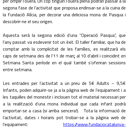
per omplir l’ouera. Un cop tinguin l’ouera plena podran passar a la
segona fase de l’activitat que proposa endinsar-se a la cuina de
la Fundació Alícia, per decorar una deliciosa mona de Pasqua i
descobrir-ne el seu origen.
Aquesta serà la segona edició d’una “Operació Pasqua”, que
l’any passat va esdevenir tot un èxit. El taller familiar, que ha de
comptar amb la complicitat de les famílies, es realitzarà els
caps de setmana des de l’11 de març al 10 d’abril i coincidint en
Setmana Santa període en el qual també s’oferiran sessions
entre setmana.
Les entrades per l’activitat a un preu de 5€ Adults – 9,5€
Infants, poden adquirir-se ja a la pàgina web de l’equipament i a
les taquilles del monestir i inclouen tot el material necessari per
a la realització d’una mona individual que cada infant podrà
emportar-se a casa (si arriba sencera!). Tota la informació de
l’activitat, dates i horaris pot trobar-se a la pàgina web de
l’equipament:
https://www.fundaciocatalunya-