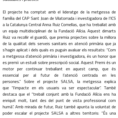
El projecte ha comptat amb el lideratge de la metgessa de
família del CAP Sant Joan de Vilatorrada i investigadora de l’ICS
a la Catalunya Central Anna Ruiz Comellas, que ha treballat amb
un equip multidisciplinari de la Fundació Alícia. Aquest dimarts
Ruiz va recollir el guardó, que premia projectes sobre la millora
de la qualitat dels serveis sanitaris en atenció primària que ja
s’hagin aplicat i dels quals es puguin avaluar els resultats: “Com
a metgessa d’atenció primària i investigadora, és un honor que
es premiï un estudi sobre prescripció social. Aquest Premi és un
motor per continuar treballant en aquest camp, que és
essencial per al futur de l’atenció centrada en les
persones.” Sobre el projecte SALSA, la metgessa explica
que “l’impacte en els usuaris va ser espectacular”. També
destaca que el “treball conjunt amb la Fundació Alícia ens ha
enriquit molt, tant des del punt de vista professional com
humà”. Amb mirada de futur, Ruiz també apunta la voluntat de
poder escalar el projecte SALSA a altres territoris: “És una