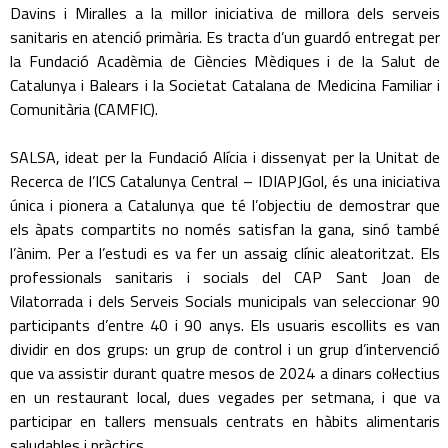
Davins i Miralles a la millor iniciativa de millora dels serveis
sanitaris en atenció primària. Es tracta d’un guardó entregat per
la Fundació Acadèmia de Ciències Mèdiques i de la Salut de
Catalunya i Balears i la Societat Catalana de Medicina Familiar i
Comunitària (CAMFIC).
SALSA, ideat per la Fundació Alícia i dissenyat per la Unitat de
Recerca de l’ICS Catalunya Central – IDIAPJGol, és una iniciativa
única i pionera a Catalunya que té l’objectiu de demostrar que
els àpats compartits no només satisfan la gana, sinó també
l’ànim. Per a l’estudi es va fer un assaig clínic aleatoritzat. Els
professionals sanitaris i socials del CAP Sant Joan de
Vilatorrada i dels Serveis Socials municipals van seleccionar 90
participants d’entre 40 i 90 anys. Els usuaris escollits es van
dividir en dos grups: un grup de control i un grup d’intervenció
que va assistir durant quatre mesos de 2024 a dinars col·lectius
en un restaurant local, dues vegades per setmana, i que va
participar en tallers mensuals centrats en hàbits alimentaris
saludables i pràctics.