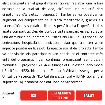
els participants en el grup d’intervenció van registrar una millora
notable en la qualitat de vida, així com una reducció dels
símptomes d’ansietat i depressió. També es va observar un
augment del compliment de la dieta mediterrània, gràcies als
tallers d’hàbits saludables liderats per Alícia i a l’experiència dels
àpats compartits. Des del punt de vista sanitari, es va registrar
una disminució del nombre de visites als CAP i a Urgències i de
derivacions hospitalàries, indicadors clau que apunten a un
impacte positiu en la salut. L’impacte social del projecte també
va ser visible: els participants van continuar el contacte més
enllà del programa, i van continuar organitzant esmorzars i
trobades. El projecte SALSA el finança el Hub d'Innovació Social
i Sanitària (HiSS), ideat per la Fundació Alícia i dissenyat per la
Unitat de Recerca de l’ICS Catalunya Central – IDIAPJGol amb el
suport de l’Ajuntament de Sant Joan de Vilatorrada.
Arxivat
CATALUNYA
ICS
SALUT
a:
CENTRAL