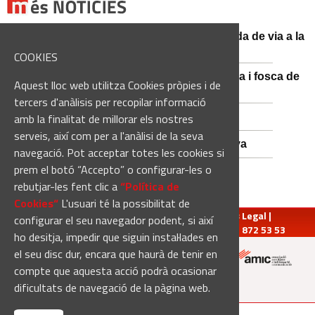
El conductor d'un turisme mor en una sortida de via a la
BV-3008 a Fonollosa
COOKIES
Catalunya es prepara per a la nit més màgica i fosca de
Aquest lloc web utilitza Cookies pròpies i de
l'estiu, més enllà de l'eclipsi
tercers d'anàlisis per recopilar informació
Empats sense gols a Santa Coloma
amb la finalitat de millorar els nostres
serveis, així com per a l'anàlisi de la seva
Nou Atles de Varietats de Vinya de Catalunya
navegació. Pot acceptar totes les cookies si
prem el botó “Accepto” o configurar-les o
rebutjar-les fent clic a
“Política de
Cookies“
L'usuari té la possibilitat de
redaccio@manresadiari.cat
|
Qui som
|
Avís Legal
|
configurar el seu navegador podent, si així
Pompeu Fabra, 7-13, 08240-Manresa | Tel.: 93 872 53 53
ho desitja, impedir que siguin instal·lades en
el seu disc dur, encara que haurà de tenir en
compte que aquesta acció podrà ocasionar
Altres mitjans del grup:
dificultats de navegació de la pàgina web.
[Web creada per
Duma Interactiva
]