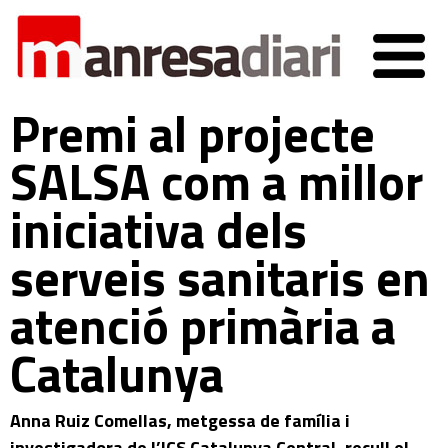
Premi al projecte
SALSA com a millor
iniciativa dels
serveis sanitaris en
atenció primària a
Catalunya
Anna Ruiz Comellas, metgessa de família i
investigadora de l’ICS Catalunya Central, recull el