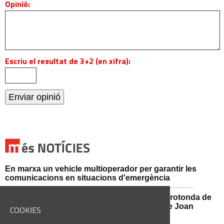
Opinió:
Escriu el resultat de 3+2 (en xifra):
En marxa un vehicle multioperador per garantir les
comunicacions en situacions d'emergència
Afectacions al trànsit aquest divendres a la rotonda de
l'Avinguda dels Dolors amb el carrer Alcalde Joan
COOKIES
Selves