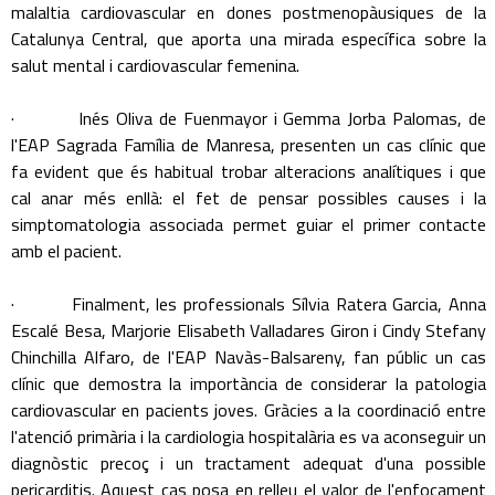
malaltia cardiovascular en dones postmenopàusiques de la
Catalunya Central, que aporta una mirada específica sobre la
salut mental i cardiovascular femenina.
· Inés Oliva de Fuenmayor i Gemma Jorba Palomas, de
l'EAP Sagrada Família de Manresa, presenten un cas clínic que
fa evident que és habitual trobar alteracions analítiques i que
cal anar més enllà: el fet de pensar possibles causes i la
simptomatologia associada permet guiar el primer contacte
amb el pacient.
· Finalment, les professionals Sílvia Ratera Garcia, Anna
Escalé Besa, Marjorie Elisabeth Valladares Giron i Cindy Stefany
Chinchilla Alfaro, de l'EAP Navàs-Balsareny, fan públic un cas
clínic que demostra la importància de considerar la patologia
cardiovascular en pacients joves. Gràcies a la coordinació entre
l'atenció primària i la cardiologia hospitalària es va aconseguir un
diagnòstic precoç i un tractament adequat d'una possible
pericarditis. Aquest cas posa en relleu el valor de l'enfocament