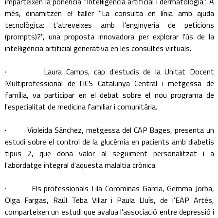
imparteixen la ponència "Intel·ligència artificial i dermatologia". A
més, dinamitzen el taller "La consulta en línia amb ajuda
tecnològica: t'atreveixes amb l'enginyeria de peticions
(prompts)?", una proposta innovadora per explorar l'ús de la
intel·ligència artificial generativa en les consultes virtuals.
· Laura Camps, cap d'estudis de la Unitat Docent
Multiprofessional de l'ICS Catalunya Central i metgessa de
família, va participar en el debat sobre el nou programa de
l'especialitat de medicina familiar i comunitària.
· Violeida Sánchez, metgessa del CAP Bages, presenta un
estudi sobre el control de la glucèmia en pacients amb diabetis
tipus 2, que dona valor al seguiment personalitzat i a
l'abordatge integral d'aquesta malaltia crònica.
· Els professionals Lila Corominas Garcia, Gemma Jorba,
Olga Fargas, Raül Teba Villar i Paula Lluís, de l'EAP Artés,
comparteixen un estudi que avalua l'associació entre depressió i