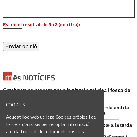
Escriu el resultat de 3+2 (en xifra):
Catalunya es prepara per a la nit més màgica i fosca de
l'estiu, més enllà de l'eclipsi
COOKIES
Sant Fruitós posa en valor el patrimoni agrícola amb la
restauració i exposició de peces històriques
Aquest lloc web utilitza Cookies pròpies i de
tercers d'anàlisis per recopilar informació
Es manté la previsió de pluges fortes dissabte a la tarda
amb la finalitat de millorar els nostres