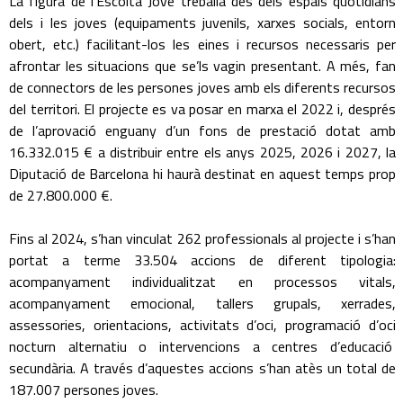
La figura de l’Escolta Jove treballa des dels espais quotidians
dels i les joves (equipaments juvenils, xarxes socials, entorn
obert, etc.) facilitant-los les eines i recursos necessaris per
afrontar les situacions que se’ls vagin presentant. A més, fan
de connectors de les persones joves amb els diferents recursos
del territori. El projecte es va posar en marxa el 2022 i, després
de l’aprovació enguany d’un fons de prestació dotat amb
16.332.015 € a distribuir entre els anys 2025, 2026 i 2027, la
Diputació de Barcelona hi haurà destinat en aquest temps prop
de 27.800.000 €.
Fins al 2024, s’han vinculat 262 professionals al projecte i s’han
portat a terme 33.504 accions de diferent tipologia:
acompanyament individualitzat en processos vitals,
acompanyament emocional, tallers grupals, xerrades,
assessories, orientacions, activitats d’oci, programació d’oci
nocturn alternatiu o intervencions a centres d’educació
secundària. A través d’aquestes accions s’han atès un total de
187.007 persones joves.