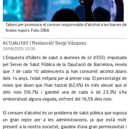
Tallers per promoure el consum responsable d'alcohol a les barres de
festes majors. Foto: DIBA
ACTUALITAT
/ Redacció/ Sergi Vázquez
16/08/2025 13:05
L’Enquesta d’hàbits de salut a alumnes de 4t d’ESO, impulsada
pel Servei de Salut Pública de la Diputació de Barcelona, revela
que 7 de cada 10 adolescents ja han consumit alcohol abans
dels 14 anys, l’edat mitjana per al primer cop. El percentatge de
noies que diuen que l’han tastat (62,6%) és més elevat que el
dels nois (56,7%) i gairebé una de cada 4 (el 23,3%) s’ha
emborratxat alguna vegada, enfront del 16,5% dels nois.
El consum d’alcohol és un problema de salut pública que suposa
un gran repte per a les administracions, ja que està molt
present a la nostra societat, gaudeix d’una gran permissivitat i