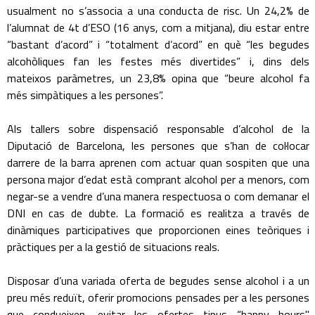
usualment no s’associa a una conducta de risc. Un 24,2% de
l’alumnat de 4t d’ESO (16 anys, com a mitjana), diu estar entre
“bastant d’acord” i “totalment d’acord” en què “les begudes
alcohòliques fan les festes més divertides” i, dins dels
mateixos paràmetres, un 23,8% opina que “beure alcohol fa
més simpàtiques a les persones”.
Als tallers sobre dispensació responsable d’alcohol de la
Diputació de Barcelona, les persones que s’han de col·locar
darrere de la barra aprenen com actuar quan sospiten que una
persona major d’edat està comprant alcohol per a menors, com
negar-se a vendre d’una manera respectuosa o com demanar el
DNI en cas de dubte. La formació es realitza a través de
dinàmiques participatives que proporcionen eines teòriques i
pràctiques per a la gestió de situacions reals.
Disposar d’una variada oferta de begudes sense alcohol i a un
preu més reduït, oferir promocions pensades per a les persones
que condueixen, evitar les ofertes tipus “happy hours"