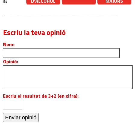
a:
D'ALCOHOL
MAJORS
Escriu la teva opinió
Nom:
Opinió:
Escriu el resultat de 3+2 (en xifra):