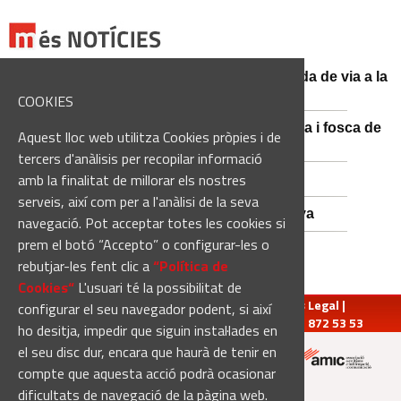
El conductor d'un turisme mor en una sortida de via a la
BV-3008 a Fonollosa
COOKIES
Catalunya es prepara per a la nit més màgica i fosca de
Aquest lloc web utilitza Cookies pròpies i de
l'estiu, més enllà de l'eclipsi
tercers d'anàlisis per recopilar informació
amb la finalitat de millorar els nostres
Empats sense gols a Santa Coloma
serveis, així com per a l'anàlisi de la seva
Nou Atles de Varietats de Vinya de Catalunya
navegació. Pot acceptar totes les cookies si
prem el botó “Accepto” o configurar-les o
rebutjar-les fent clic a
“Política de
Cookies“
L'usuari té la possibilitat de
redaccio@manresadiari.cat
|
Qui som
|
Avís Legal
|
configurar el seu navegador podent, si així
Pompeu Fabra, 7-13, 08240-Manresa | Tel.: 93 872 53 53
ho desitja, impedir que siguin instal·lades en
el seu disc dur, encara que haurà de tenir en
compte que aquesta acció podrà ocasionar
Altres mitjans del grup:
dificultats de navegació de la pàgina web.