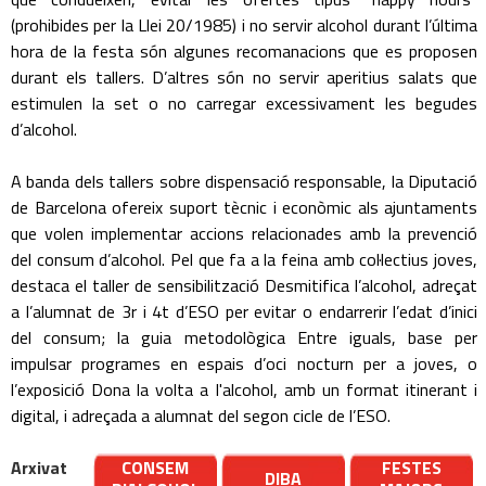
(prohibides per la Llei 20/1985) i no servir alcohol durant l’última
hora de la festa són algunes recomanacions que es proposen
durant els tallers. D’altres són no servir aperitius salats que
estimulen la set o no carregar excessivament les begudes
d’alcohol.
A banda dels tallers sobre dispensació responsable, la Diputació
de Barcelona ofereix suport tècnic i econòmic als ajuntaments
que volen implementar accions relacionades amb la prevenció
del consum d’alcohol. Pel que fa a la feina amb col·lectius joves,
destaca el taller de sensibilització Desmitifica l’alcohol, adreçat
a l’alumnat de 3r i 4t d’ESO per evitar o endarrerir l’edat d’inici
del consum; la guia metodològica Entre iguals, base per
impulsar programes en espais d’oci nocturn per a joves, o
l’exposició Dona la volta a l'alcohol, amb un format itinerant i
digital, i adreçada a alumnat del segon cicle de l’ESO.
Arxivat
CONSEM
FESTES
DIBA