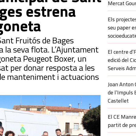
Mercat Gour
ages estrena
goneta
Els projecte
seu paper 
socioeducati
Sant Fruitós de Bages
a la seva flota. L’Ajuntament
El centre d
goneta Peugeot Boxer, un
edició del C
t per donar resposta a les
Serveis Adm
 de manteniment i actuacions
Joan Anton C
de l’Impuls 
Castellet
El CE Manre
partit de p