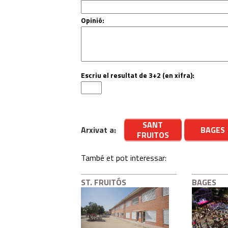
Opinió:
Escriu el resultat de 3+2 (en xifra):
SANT
Arxivat a:
BAGES
FRUITOS
També et pot interessar:
ST. FRUITÓS
BAGES