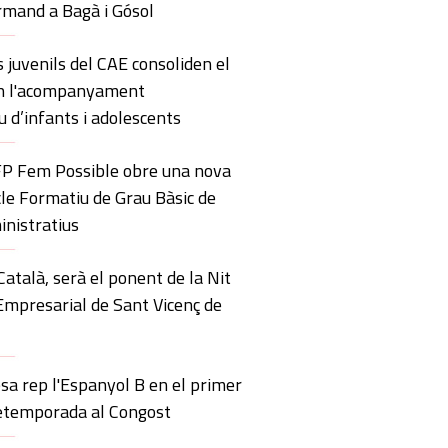
mand a Bagà i Gósol
s juvenils del CAE consoliden el
en l'acompanyament
u d’infants i adolescents
’FP Fem Possible obre una nova
icle Formatiu de Grau Bàsic de
inistratius
atalà, serà el ponent de la Nit
Empresarial de Sant Vicenç de
sa rep l'Espanyol B en el primer
retemporada al Congost