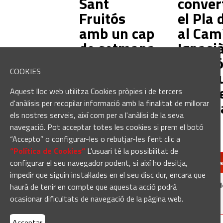
Sant
conver
Fruitós
el Pla 
amb un cap
al Cam
de setmana
Ignasi
de música
l'edici
COOKIES
en directe
multit
de la s
Aquest lloc web utilitza Cookies pròpies i de tercers
històri
d'anàlisis per recopilar informació amb la finalitat de millorar
els nostres serveis, així com per a l'anàlisi de la seva
navegació. Pot acceptar totes les cookies si prem el botó
“Accepto” o configurar-les o rebutjar-les fent clic a
“Política de Cookies“
L'usuari té la possibilitat de
configurar el seu navegador podent, si així ho desitja,
redaccio@manresa
impedir que siguin instal·lades en el seu disc dur, encara que
Manresadiari.cat és un producte d
haurà de tenir en compte que aquesta acció podrà
ocasionar dificultats de navegació de la pàgina web.
Acceptar