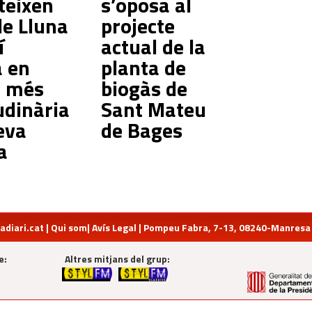
teixen
s’oposa al
de Lluna
projecte
í
actual de la
à en
planta de
ó més
biogàs de
udinària
Sant Mateu
eva
de Bages
a
diari.cat
|
Qui som
|
Avís Legal
| Pompeu Fabra, 7-13, 08240-Manresa | 
e:
Altres mitjans del grup: