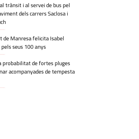
l trànsit i al servei de bus pel
aviment dels carrers Saclosa i
uch
 de Manresa felicita Isabel
o pels seus 100 anys
 probabilitat de fortes pluges
anar acompanyades de tempesta