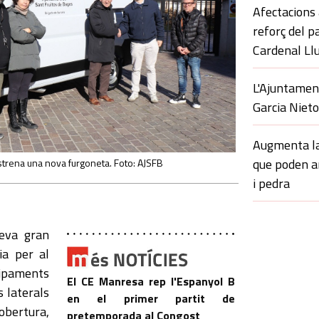
Afectacions a
reforç del p
Cardenal Ll
L'Ajuntament
Garcia Niet
Augmenta la
que poden 
strena una nova furgoneta. Foto: AJSFB
i pedra
eva gran
ia per al
uipaments
El CE Manresa rep l'Espanyol B
 laterals
en el primer partit de
 obertura,
pretemporada al Congost