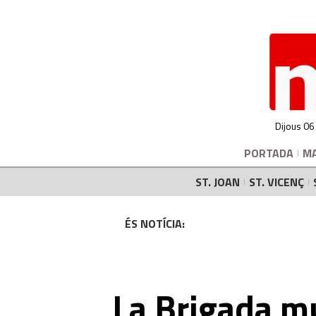
Dijous 06
PORTADA
M
ST. JOAN
ST. VICENÇ
ÉS NOTÍCIA:
La Brigada m