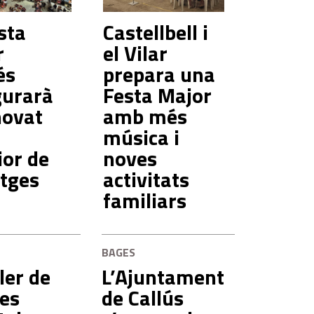
sta
Castellbell i
r
el Vilar
és
prepara una
gurarà
Festa Major
novat
amb més
música i
ior de
noves
itges
activitats
familiars
BAGES
ler de
L’Ajuntament
es
de Callús