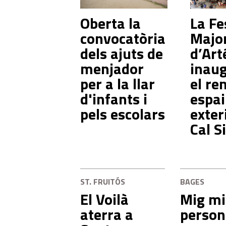
Oberta la
La Fe
convocatòria
Majo
dels ajuts de
d’Art
menjador
inau
per a la llar
el re
d'infants i
espai
pels escolars
exter
Cal S
ST. FRUITÓS
BAGES
El Voilà
Mig mi
aterra a
person