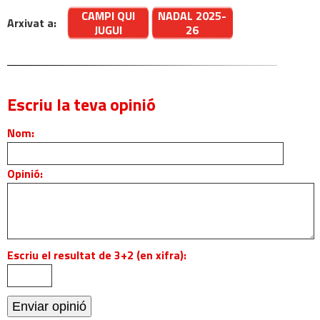
CAMPI QUI
NADAL 2025-
Arxivat a:
JUGUI
26
Escriu la teva opinió
Nom:
Opinió:
Escriu el resultat de 3+2 (en xifra):