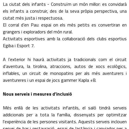
La ciutat dels infants - Construïm un món millor: es convidarà
els infants a construir, des de la seva pròpia perspectiva, una
ciutat més justa i respectuosa.
El corral d’en Pau: espai on els més petits es convertiran en
grangers i exploradors del món rural.
Activitats esportives amb la col·laboració dels clubs esportius
Egiba i Esport 7.
A l’exterior hi haurà activitats ja tradicionals com el circuit
d’aventura, la tirolina, atraccions, autos de xocs ecològics,
inflables, un circuit de monopatins per als més aventurers i
aventureres i un espai de jocs gammer Kapla +8.
Nous serveis i mesures d’inclusió
Més enllà de les activitats infantils, el saló tindrà serveis
addicionals per a tota la família, dissenyats per optimitzar
l'experiència de les persones visitants. Aquests serveis inclouen
servei de bar i restauració, espai de lactància i canviador per a