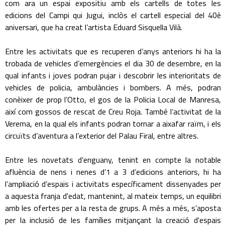
com ara un espai expositiu amb els cartells de totes les
edicions del Campi qui Jugui, inclòs el cartell especial del 40è
aniversari, que ha creat l’artista Eduard Sisquella Vilà.
Entre les activitats que es recuperen d’anys anteriors hi ha la
trobada de vehicles d’emergències el dia 30 de desembre, en la
qual infants i joves podran pujar i descobrir les interioritats de
vehicles de policia, ambulàncies i bombers. A més, podran
conèixer de prop l’Otto, el gos de la Policia Local de Manresa,
així com gossos de rescat de Creu Roja. També l’activitat de la
Verema, en la qual els infants podran tornar a aixafar raïm, i els
circuïts d’aventura a l’exterior del Palau Firal, entre altres.
Entre les novetats d’enguany, tenint en compte la notable
afluència de nens i nenes d’1 a 3 d’edicions anteriors, hi ha
l’ampliació d’espais i activitats específicament dissenyades per
a aquesta franja d'edat, mantenint, al mateix temps, un equilibri
amb les ofertes per a la resta de grups. A més a més, s’aposta
per la inclusió de les famílies mitjançant la creació d'espais