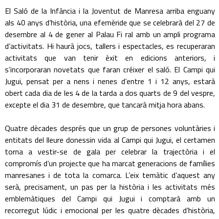
El Saló de la Infància i la Joventut de Manresa arriba enguany
als 40 anys d’història, una efemèride que se celebrarà del 27 de
desembre al 4 de gener al Palau Fi ral amb un ampli programa
d’activitats. Hi haurà jocs, tallers i espectacles, es recuperaran
activitats que van tenir èxit en edicions anteriors, i
s’incorporaran novetats que faran créixer el saló. El Campi qui
Jugui, pensat per a nens i nenes d’entre 1 i 12 anys, estarà
obert cada dia de les 4 de la tarda a dos quarts de 9 del vespre,
excepte el dia 31 de desembre, que tancarà mitja hora abans.
Quatre dècades després que un grup de persones voluntàries i
entitats del lleure donessin vida al Campi qui Jugui, el certamen
torna a vestir-se de gala per celebrar la trajectòria i el
compromís d’un projecte que ha marcat generacions de famílies
manresanes i de tota la comarca. L’eix temàtic d’aquest any
serà, precisament, un pas per la història i les activitats més
emblemàtiques del Campi qui Jugui i comptarà amb un
recorregut lúdic i emocional per les quatre dècades d’història,