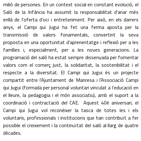
milió de persones. En un context social en constant evolució, el
Saló de la Infància ha assumit la responsabilitat d'anar més
enllà de l'oferta d'oci i entreteniment. Per això, en els darrers
anys, el Campi qui Jugui ha fet una ferma aposta per la
transmissió de valors fonamentals, convertint la seva
proposta en una oportunitat d'aprenentatge i reflexió per a les
famílies i, especialment, per a les noves generacions. La
programació del saló ha estat sempre dissenyada per fomentar
valors com el comerç just, la solidaritat, la sostenibilitat i el
respecte a la diversitat. El Campi qui Jugui és un projecte
compartit entre l’Ajuntament de Manresa i l’Associació Campi
qui Jugui (formada per personal voluntari vinculat a l’educació en
el lleure, la pedagogia i el món associatiu), amb el suport a la
coordinació i contractació del CAE. Aquest 40è aniversari, el
Campi qui Jugui vol reconèixer la tasca de totes les i els
voluntaris, professionals i institucions que han contribuït a fer
possible el creixement i la continuïtat del saló al llarg de quatre
dècades.