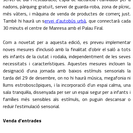
nadons, pàrquing gratuït, servei de guarda-roba, zona de pícnic,
més vàters, i màquina de venda de productes de comerç just.
També hi haurà un s
ervei d’autobús urbà
, que connectarà cada
30 minuts el centre de Manresa amb el Palau Firal.
Com a novetat per a aquesta edició, es preveu implementar
noves mesures d'inclusió amb la finalitat d'obrir el saló a tots
els infants de la ciutat i rodalia, independentment de les seves
necessitats i característiques. Aquestes mesures inclouen la
designació d'una jornada amb baixos estímuls sensorials la
tarda del 29 de desembre, on no hi haurà música, megafonia ni
llums estroboscòpiques, i la incorporació d’un espai calma, una
sala tranquil·la, dissenyada per ser un espai segur per a infants i
famílies més sensibles als estímuls, on puguin descansar o
reduir l'estimulació sensorial.
Venda d’entrades