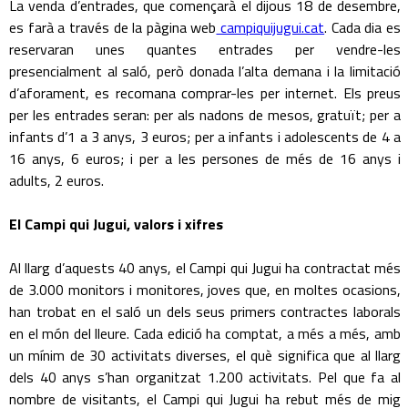
La venda d’entrades, que començarà el dijous 18 de desembre,
es farà a través de la pàgina web
campiquijugui.cat
. Cada dia es
reservaran unes quantes entrades per vendre-les
presencialment al saló, però donada l’alta demana i la limitació
d’aforament, es recomana comprar-les per internet. Els preus
per les entrades seran: per als nadons de mesos, gratuït; per a
infants d’1 a 3 anys, 3 euros; per a infants i adolescents de 4 a
16 anys, 6 euros; i per a les persones de més de 16 anys i
adults, 2 euros.
El Campi qui Jugui, valors i xifres
Al llarg d’aquests 40 anys, el Campi qui Jugui ha contractat més
de 3.000 monitors i monitores, joves que, en moltes ocasions,
han trobat en el saló un dels seus primers contractes laborals
en el món del lleure. Cada edició ha comptat, a més a més, amb
un mínim de 30 activitats diverses, el què significa que al llarg
dels 40 anys s’han organitzat 1.200 activitats. Pel que fa al
nombre de visitants, el Campi qui Jugui ha rebut més de mig