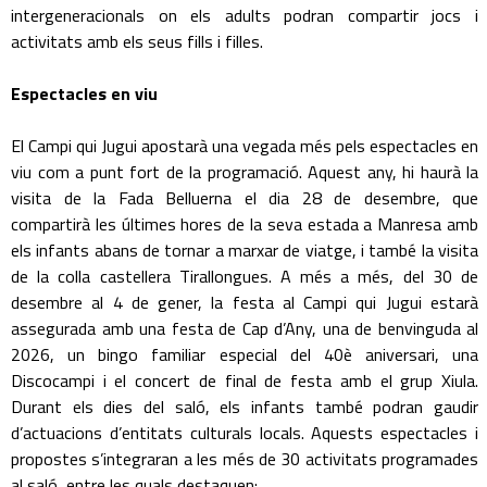
intergeneracionals on els adults podran compartir jocs i
activitats amb els seus fills i filles.
Espectacles en viu
El Campi qui Jugui apostarà una vegada més pels espectacles en
viu com a punt fort de la programació. Aquest any, hi haurà la
visita de la Fada Belluerna el dia 28 de desembre, que
compartirà les últimes hores de la seva estada a Manresa amb
els infants abans de tornar a marxar de viatge, i també la visita
de la colla castellera Tirallongues. A més a més, del 30 de
desembre al 4 de gener, la festa al Campi qui Jugui estarà
assegurada amb una festa de Cap d’Any, una de benvinguda al
2026, un bingo familiar especial del 40è aniversari, una
Discocampi i el concert de final de festa amb el grup Xiula.
Durant els dies del saló, els infants també podran gaudir
d’actuacions d’entitats culturals locals. Aquests espectacles i
propostes s’integraran a les més de 30 activitats programades
al saló, entre les quals destaquen: