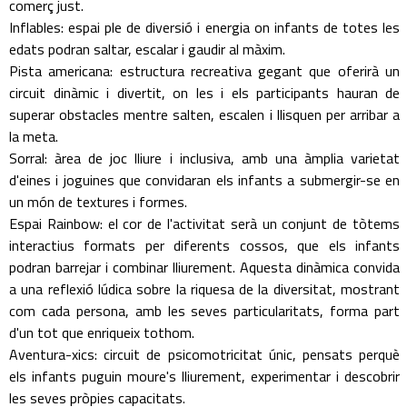
comerç just.
Inflables: espai ple de diversió i energia on infants de totes les
edats podran saltar, escalar i gaudir al màxim.
Pista americana: estructura recreativa gegant que oferirà un
circuit dinàmic i divertit, on les i els participants hauran de
superar obstacles mentre salten, escalen i llisquen per arribar a
la meta.
Sorral: àrea de joc lliure i inclusiva, amb una àmplia varietat
d'eines i joguines que convidaran els infants a submergir-se en
un món de textures i formes.
Espai Rainbow: el cor de l'activitat serà un conjunt de tòtems
interactius formats per diferents cossos, que els infants
podran barrejar i combinar lliurement. Aquesta dinàmica convida
a una reflexió lúdica sobre la riquesa de la diversitat, mostrant
com cada persona, amb les seves particularitats, forma part
d'un tot que enriqueix tothom.
Aventura-xics: circuit de psicomotricitat únic, pensats perquè
els infants puguin moure's lliurement, experimentar i descobrir
les seves pròpies capacitats.