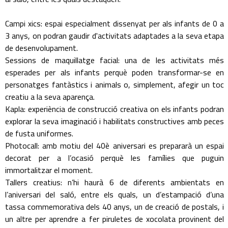
Campi xics: espai especialment dissenyat per als infants de 0 a
3 anys, on podran gaudir d'activitats adaptades a la seva etapa
de desenvolupament.
Sessions de maquillatge facial: una de les activitats més
esperades per als infants perquè poden transformar-se en
personatges fantàstics i animals o, simplement, afegir un toc
creatiu a la seva aparença.
Kapla: experiència de construcció creativa on els infants podran
explorar la seva imaginació i habilitats constructives amb peces
de fusta uniformes.
Photocall: amb motiu del 40è aniversari es prepararà un espai
decorat per a l’ocasió perquè les famílies que puguin
immortalitzar el moment.
Tallers creatius: n’hi haurà 6 de diferents ambientats en
l’aniversari del saló, entre els quals, un d’estampació d’una
tassa commemorativa dels 40 anys, un de creació de postals, i
un altre per aprendre a fer piruletes de xocolata provinent del