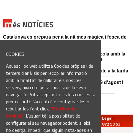
Catalunya es prepara per a la nit més màgica i fosca de
l'estiu, més enllà de l'eclipsi
COOKIES
Sant Fruitós posa en valor el patrimoni agrícola amb la
restauració i exposició de peces històriques
Aquest lloc web utilitza Cookies pròpies i de
Es manté la previsió de pluges fortes dissabte a la tarda
tercers d'anàlisis per recopilar informació
amb la finalitat de millorar els nostres
El 3x3 de bàsquet de Solsona s’avança al 29 d’agost i
serveis, així com per a l'anàlisi de la seva
estrena premis en metàl·lic
navegació. Pot acceptar totes les cookies si
prem el botó “Accepto” o configurar-les o
rebutjar-les fent clic a
“Política de
Cookies“
L'usuari té la possibilitat de
redaccio@manresadiari.cat
|
Qui som
|
Avís Legal
|
configurar el seu navegador podent, si així
Pompeu Fabra, 7-13, 08240-Manresa | Tel.: 93 872 53 53
ho desitja, impedir que siguin instal·lades en