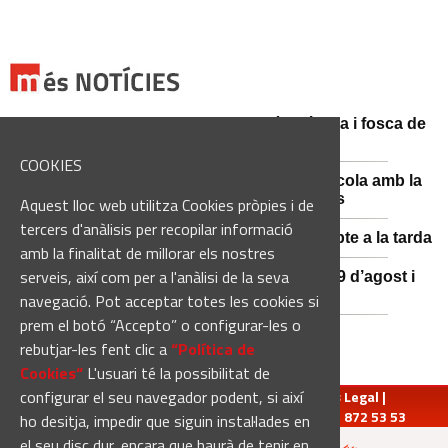
Catalunya es prepara per a la nit més màgica i fosca de
l'estiu, més enllà de l'eclipsi
COOKIES
Sant Fruitós posa en valor el patrimoni agrícola amb la
restauració i exposició de peces històriques
Aquest lloc web utilitza Cookies pròpies i de
tercers d'anàlisis per recopilar informació
Es manté la previsió de pluges fortes dissabte a la tarda
amb la finalitat de millorar els nostres
serveis, així com per a l'anàlisi de la seva
El 3x3 de bàsquet de Solsona s’avança al 29 d’agost i
estrena premis en metàl·lic
navegació. Pot acceptar totes les cookies si
prem el botó “Accepto” o configurar-les o
rebutjar-les fent clic a
“Política de
Cookies“
L'usuari té la possibilitat de
configurar el seu navegador podent, si així
redaccio@manresadiari.cat
|
Qui som
|
Avís Legal
|
Pompeu Fabra, 7-13, 08240-Manresa | Tel.: 93 872 53 53
ho desitja, impedir que siguin instal·lades en
el seu disc dur, encara que haurà de tenir en