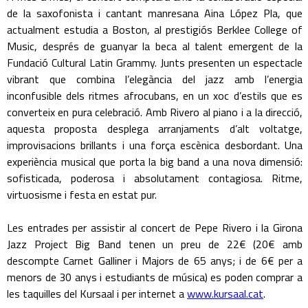
de la saxofonista i cantant manresana Aina López Pla, que
actualment estudia a Boston, al prestigiós Berklee College of
Music, després de guanyar la beca al talent emergent de la
Fundació Cultural Latin Grammy. Junts presenten un espectacle
vibrant que combina l’elegància del jazz amb l’energia
inconfusible dels ritmes afrocubans, en un xoc d’estils que es
converteix en pura celebració. Amb Rivero al piano i a la direcció,
aquesta proposta desplega arranjaments d’alt voltatge,
improvisacions brillants i una força escènica desbordant. Una
experiència musical que porta la big band a una nova dimensió:
sofisticada, poderosa i absolutament contagiosa. Ritme,
virtuosisme i festa en estat pur.
Les entrades per assistir al concert de Pepe Rivero i la Girona
Jazz Project Big Band tenen un preu de 22€ (20€ amb
descompte Carnet Galliner i Majors de 65 anys; i de 6€ per a
menors de 30 anys i estudiants de música) es poden comprar a
les taquilles del Kursaal i per internet a
www.kursaal.cat
.