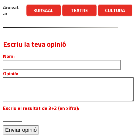
Arxivat
KURSAAL
TEATRE
CULTURA
a:
Escriu la teva opinió
Nom:
Opinió:
Escriu el resultat de 3+2 (en xifra):