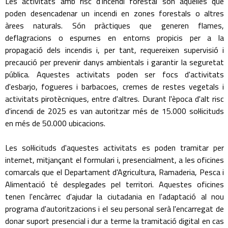
Les activitats amb risc d'incendi forestal són aquelles que
poden desencadenar un incendi en zones forestals o altres
àrees naturals. Són pràctiques que generen flames,
deflagracions o espurnes en entorns propicis per a la
propagació dels incendis i, per tant, requereixen supervisió i
precaució per prevenir danys ambientals i garantir la seguretat
pública. Aquestes activitats poden ser focs d'activitats
d'esbarjo, fogueres i barbacoes, cremes de restes vegetals i
activitats pirotècniques, entre d'altres. Durant l'època d'alt risc
d'incendi de 2025 es van autoritzar més de 15.000 sol·licituds
en més de 50.000 ubicacions.
Les sol·licituds d'aquestes activitats es poden tramitar per
internet, mitjançant el formulari i, presencialment, a les oficines
comarcals que el Departament d'Agricultura, Ramaderia, Pesca i
Alimentació té desplegades pel territori. Aquestes oficines
tenen l'encàrrec d'ajudar la ciutadania en l'adaptació al nou
programa d'autoritzacions i el seu personal serà l'encarregat de
donar suport presencial i dur a terme la tramitació digital en cas