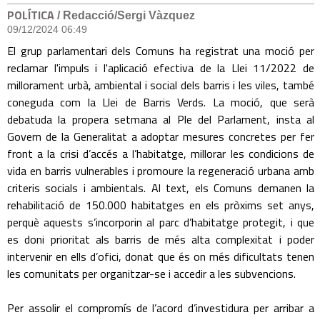
POLÍTICA
/ Redacció/Sergi Vàzquez
09/12/2024 06:49
El grup parlamentari dels Comuns ha registrat una moció per
reclamar l'impuls i l'aplicació efectiva de la Llei 11/2022 de
millorament urbà, ambiental i social dels barris i les viles, també
coneguda com la Llei de Barris Verds. La moció, que serà
debatuda la propera setmana al Ple del Parlament, insta al
Govern de la Generalitat a adoptar mesures concretes per fer
front a la crisi d’accés a l’habitatge, millorar les condicions de
vida en barris vulnerables i promoure la regeneració urbana amb
criteris socials i ambientals. Al text, els Comuns demanen la
rehabilitació de 150.000 habitatges en els pròxims set anys,
perquè aquests s’incorporin al parc d’habitatge protegit, i que
es doni prioritat als barris de més alta complexitat i poder
intervenir en ells d’ofici, donat que és on més dificultats tenen
les comunitats per organitzar-se i accedir a les subvencions.
Per assolir el compromís de l’acord d’investidura per arribar a