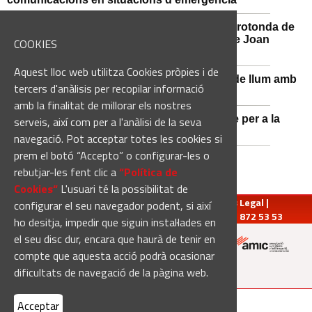
Afectacions al trànsit aquest divendres a la rotonda de
l'Avinguda dels Dolors amb el carrer Alcalde Joan
COOKIES
Selves
Aquest lloc web utilitza Cookies pròpies i de
Sant Vicenç de Castellet renova 570 punts de llum amb
tercers d'anàlisis per recopilar informació
tecnologia LED
amb la finalitat de millorar els nostres
Castellbell i el Vilar adquireix un nou vehicle per a la
serveis, així com per a l'anàlisi de la seva
Guàrdia Municipal
navegació. Pot acceptar totes les cookies si
prem el botó “Accepto” o configurar-les o
rebutjar-les fent clic a
“Política de
Cookies“
L'usuari té la possibilitat de
redaccio@manresadiari.cat
|
Qui som
|
Avís Legal
|
configurar el seu navegador podent, si així
Pompeu Fabra, 7-13, 08240-Manresa | Tel.: 93 872 53 53
ho desitja, impedir que siguin instal·lades en
el seu disc dur, encara que haurà de tenir en
compte que aquesta acció podrà ocasionar
Altres mitjans del grup:
dificultats de navegació de la pàgina web.
[Web creada per
Duma Interactiva
]
Acceptar