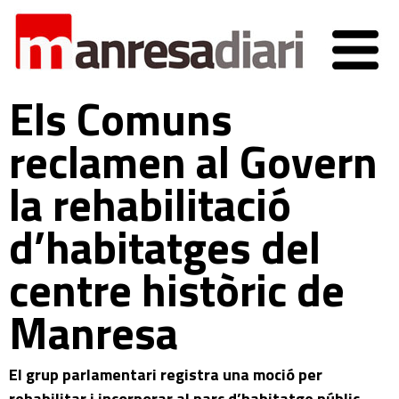
Els Comuns
reclamen al Govern
la rehabilitació
d’habitatges del
centre històric de
Manresa
El grup parlamentari registra una moció per
rehabilitar i incorporar al parc d’habitatge públic