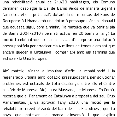
una rehabilitació anual de 21.428 habitatges, els Comuns
demanen desplegar la Llei de Barris Verds de manera urgent i
“amb tot el seu potencial”, dotant-la de recursos del Fons de
Recuperació Urbana amb una dotació pressupostària plurianual i
que aquesta sigui, com a mínim, “la mateixa que va tenir el pla
de Barris 2004-2010 i permeti actuar en 20 barris a l’any”. La
moció també introdueix la necessitat d’incorporar una dotació
pressupostària per erradicar els 4 milions de tones d’amiant que
encara queden a Catalunya i complir així amb els terminis que
estableix la Unió Europea.
Així mateix, s’insta a impulsar d’ofici la rehabilitació i la
regeneració urbana amb dotació pressupostària per solucionar
problemes estructurals de tota Catalunya entre ells el Centre
històric de Manresa. Així, Laura Massana, de Manresa En Comú,
recorda que el Parlament de Catalunya a proposta del seu Grup
Parlamentari, ja va aprovar, l’any 2020, una moció per la
rehabilitació i revitalització del barri de Les Escodines , que fa
anys que pateixen la manca d’inversió i que explica