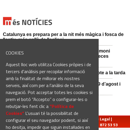
Catalunya es prepara per a la nit més màgica i fosca de
l'estiu, més enllà de l'eclipsi
Sant Fruitós de Bages posa en valor el patrimoni
COOKIES
agrícola amb la restauració i exposició de peces
històriques
Aquest lloc web utilitza Cookies pròpies i de
tercers d'anàlisis per recopilar informació
Es manté la previsió de pluges fortes dissabte a la tarda
amb la finalitat de millorar els nostres
El 3x3 de bàsquet de Solsona s’avança al 29 d’agost i
serveis, així com per a l'anàlisi de la seva
estrena premis en metàl·lic
navegació. Pot acceptar totes les cookies si
prem el botó “Accepto” o configurar-les o
rebutjar-les fent clic a
“Política de
Cookies“
L'usuari té la possibilitat de
redaccio@manresadiari.cat
|
Qui som
|
Avís Legal
|
configurar el seu navegador podent, si així
Pompeu Fabra, 7-13, 08240-Manresa | Tel.: 93 872 53 53
ho desitja, impedir que siguin instal·lades en