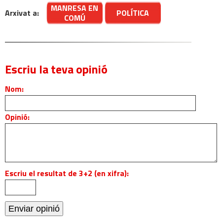
MANRESA EN
Arxivat a:
POLÍTICA
COMÚ
Escriu la teva opinió
Nom:
Opinió:
Escriu el resultat de 3+2 (en xifra):