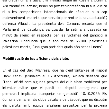
els drets humans davant la invasió il·legal de Rússia a Ucraïna.
Ara també cal actuar; Israel no pot tenir presència ni a la Vuelta
ni a les competicions internacionals de bàsquet ni a cap
esdeveniment esportiu que serveixi per rentar la seva actuació”,
defensa Albiach. La presidenta dels Comuns recorda que el
Parlament de Catalunya va guardar la setmana passada un
minut de silenci en respecte per les víctimes del genocidi a
Palestina, i denuncia que ja són més de 65.000 palestins i
palestines morts, “una gran part dels quals són nenes i nens”.
Mobilització de les aficions dels clubs
En el cas del Baxi Manresa, que ha d’enfrontar-se al Hapoel
Bank Yahav Jerusalem el 15 d’octubre, Albiach destaca que
“tant l’afició com algunes penyes del club s’han mobilitzat per
intentar evitar que el partit es disputi, assegurant que
permetre’l implicaria blanquejar un genocidi”. 10.10.2025 Els
Comuns demanen als clubs catalans de bàsquet que no disputin
els partits amb equips israelians previstos per la pròxima