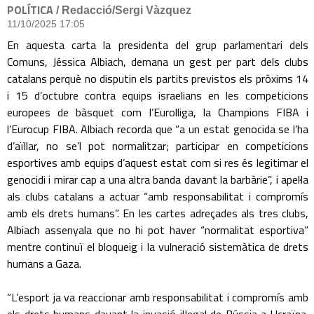
POLÍTICA
/ Redacció/Sergi Vàzquez
11/10/2025 17:05
En aquesta carta la presidenta del grup parlamentari dels
Comuns, Jéssica Albiach, demana un gest per part dels clubs
catalans perquè no disputin els partits previstos els pròxims 14
i 15 d’octubre contra equips israelians en les competicions
europees de bàsquet com l’Eurolliga, la Champions FIBA i
l’Eurocup FIBA. Albiach recorda que “a un estat genocida se l’ha
d’aïllar, no se’l pot normalitzar; participar en competicions
esportives amb equips d’aquest estat com si res és legitimar el
genocidi i mirar cap a una altra banda davant la barbàrie”, i apel·la
als clubs catalans a actuar “amb responsabilitat i compromís
amb els drets humans”. En les cartes adreçades als tres clubs,
Albiach assenyala que no hi pot haver “normalitat esportiva”
mentre continuï el bloqueig i la vulneració sistemàtica de drets
humans a Gaza.
“L’esport ja va reaccionar amb responsabilitat i compromís amb