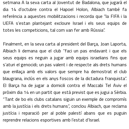
setmana A la seva carta al Joventut de Badalona, que jugarà el
dia 14 d’octubre contra el Hapoel Holon, Albiach també fa
referència a aquestes mobilitzacions i recorda que “la FIFA i la
UEFA s’estan plantejant excloure Israel i els seus equips de
totes les competicions, tal com van fer amb Rússia”.
Finalment, en la seva carta al president del Barça, Joan Laporta,
Albiach li demana que el club “faci un pas endavant i que els
seus equips es neguin a jugar amb equips israelians fins que
s’aturi el genocidi; un pas valent i de respecte als drets humans
que enllaça amb els valors que sempre ha demostrat el club
blaugrana, inclús en els anys foscos de la dictadura franquista”.
El Barça ha de jugar a domicili contra el Maccabi Tel Aviv el
pròxim dia 14 en un partit que està previst que es jugui a Sèrbia.
“Tant de bo els clubs catalans siguin un exemple de compromís
amb la justícia i els drets humans”, conclou Albiach, que reclama
justícia i reparació per al poble palestí abans que es puguin
reprendre relacions esportives amb l’estat d’Israel.